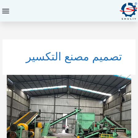
خطي
لى
لمحتوى
تصميم مصنع التكسير
5
أخطاء
في
التخطيط
تقتل
كفاءة
خط
التكسير
الخاص