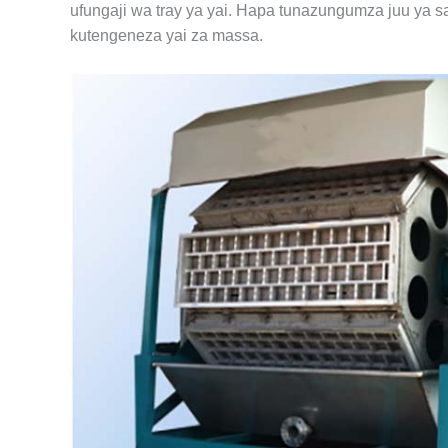
ufungaji wa tray ya yai. Hapa tunazungumza juu ya s
kutengeneza yai za massa.