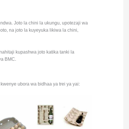
ndwa. Joto la chini la ukungu, upotezaji wa
o, na joto la kuyeyuka likiwa la chini,
inahitaji kupashwa joto katika tanki la
vya BMC.
 kwenye ubora wa bidhaa ya trei ya yai: