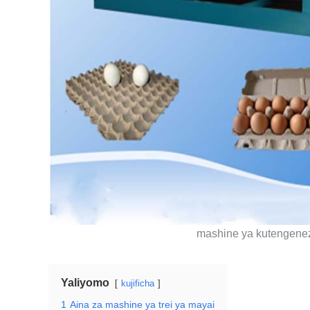
mashine ya kutengenez
Yaliyomo
kujificha
1
Aina za mashine ya trei ya mayai