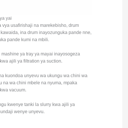
 ya yai
aa vya usafirishaji na marekebisho, drum
wa kawaida, ina drum inayozunguka pande nne,
ka pande kumi na mbili.
: mashine ya tray ya mayai inayosogeza
a ajili ya filtration ya suction.
 na kuondoa unyevu wa ukungu wa chini wa
 juu na wa chini mbele na nyuma, mpaka
 kwa vacuum.
gu kwenye tanki la slurry kwa ajili ya
 uundaji wenye unyevu.