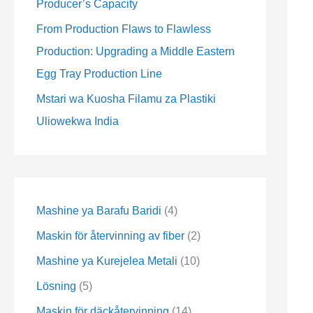
Producer’s Capacity
s
s
s
s
s
s
From Production Flaws to Flawless
Production: Upgrading a Middle Eastern
Egg Tray Production Line
Mstari wa Kuosha Filamu za Plastiki
Uliowekwa India
Mashine ya Barafu Baridi
4
Maskin för återvinning av fiber
2
Mashine ya Kurejelea Metali
10
Lösning
5
Maskin för däckåtervinning
14