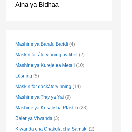
Aina ya Bidhaa
Mashine ya Barafu Baridi
4
Maskin för återvinning av fiber
2
Mashine ya Kurejelea Metali
10
Lösning
5
Maskin för däckåtervinning
14
Mashine ya Tray ya Yai
9
Mashine ya Kusafisha Plastiki
23
Baler ya Viwanda
3
Kiwanda cha Chakula cha Samaki
2