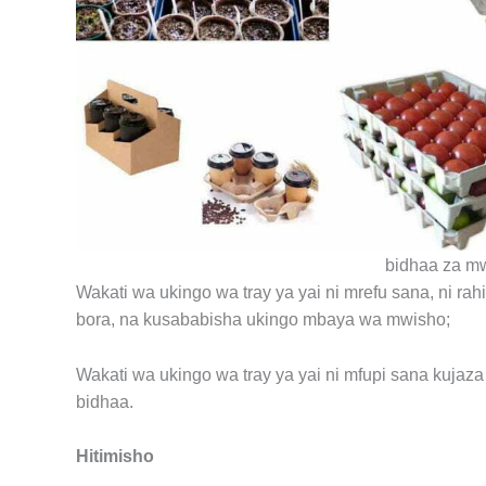
bidhaa za m
Wakati wa ukingo wa tray ya yai ni mrefu sana, ni rah
bora, na kusababisha ukingo mbaya wa mwisho;
Wakati wa ukingo wa tray ya yai ni mfupi sana kujaz
bidhaa.
Hitimisho