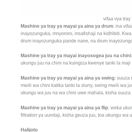
vifaa vya tray
Mashine ya tray ya mayai ya aina ya drum
: ina vif
inayozunguka, mnyororo, msafishaji na kidhibiti. K
drum inayozunguka pande nane, na drum inayozungu
Mashine ya tray ya mayai inayosogea juu na chini
ukungu juu na chini na kuingiza kwenye tanki la maji kw
Mashine ya tray ya mayai ya aina ya swing
: suuza
mwili wa chini katika tanki la slurry, swing mwili wa
ukungu wa juu na wa chini uwe mahala, kisha suuza
Mashine ya tray ya mayai ya aina ya flip
: weka ukun
filtration ya uundaji, kisha geuza juu, toa ukungu wa
Halijoto