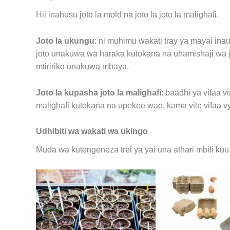
Hii inahusu joto la mold na joto la joto la malighafi.
J
oto la ukungu
: ni muhimu wakati tray ya mayai inau
joto unakuwa wa haraka kutokana na uhamishaji wa jot
mtiririko unakuwa mbaya.
J
oto la kupasha joto la malighafi
: baadhi ya vifaa v
malighafi kutokana na upekee wao, kama vile vifaa 
Udhibiti wa wakati wa ukingo
Muda wa kutengeneza trei ya yai una athari mbili kuu