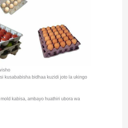
wisho
isi kusababisha bidhaa kuzidi joto la ukingo
a mold kabisa, ambayo huathiri ubora wa