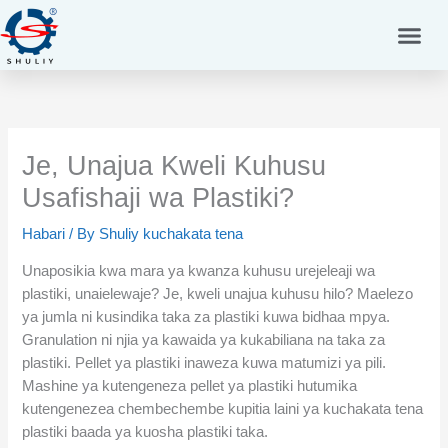
Skip
to
content
Je, Unajua Kweli Kuhusu
Usafishaji wa Plastiki?
Habari
/ By
Shuliy kuchakata tena
Unaposikia kwa mara ya kwanza kuhusu urejeleaji wa
plastiki, unaielewaje? Je, kweli unajua kuhusu hilo? Maelezo
ya jumla ni kusindika taka za plastiki kuwa bidhaa mpya.
Granulation ni njia ya kawaida ya kukabiliana na taka za
plastiki. Pellet ya plastiki inaweza kuwa matumizi ya pili.
Mashine ya kutengeneza pellet ya plastiki hutumika
kutengenezea chembechembe kupitia laini ya kuchakata tena
plastiki baada ya kuosha plastiki taka.