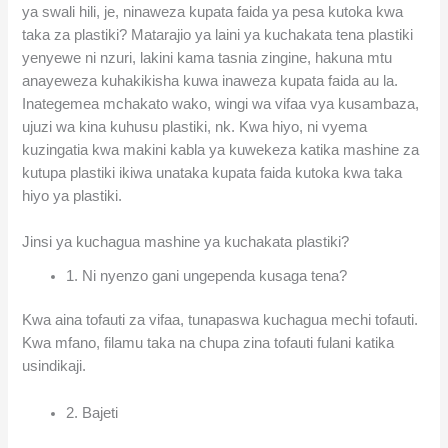
ya swali hili, je, ninaweza kupata faida ya pesa kutoka kwa
taka za plastiki? Matarajio ya laini ya kuchakata tena plastiki
yenyewe ni nzuri, lakini kama tasnia zingine, hakuna mtu
anayeweza kuhakikisha kuwa inaweza kupata faida au la.
Inategemea mchakato wako, wingi wa vifaa vya kusambaza,
ujuzi wa kina kuhusu plastiki, nk. Kwa hiyo, ni vyema
kuzingatia kwa makini kabla ya kuwekeza katika mashine za
kutupa plastiki ikiwa unataka kupata faida kutoka kwa taka
hiyo ya plastiki.
Jinsi ya kuchagua mashine ya kuchakata plastiki?
1. Ni nyenzo gani ungependa kusaga tena?
Kwa aina tofauti za vifaa, tunapaswa kuchagua mechi tofauti.
Kwa mfano, filamu taka na chupa zina tofauti fulani katika
usindikaji.
2. Bajeti