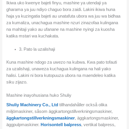
Ikiwa uko kwenye bajeti finyu, mashine ya utendaji ya
gharama ya juu ndiyo chaguo bora zaidi. Lakini ikiwa huna
haja ya kuzingatia bajeti au unatafuta ubora wa juu wa bidhaa
za kumaliza, unachagua mashine nzuri zinazofaa kulingana
na mahitaji yako au ufanane na mashine nyingi za kuosha
katika mstari wa kuchakata.
3. Pato la uzalishaji
Kuna mashine ndogo za uwezo na kubwa. Kwa pato tofauti
za uzalishaji, unaweza kuchagua kulingana na hali yako
halisi. Lakini ni bora kutopuuza ubora na maendeleo katika
siku zijazo.
Mashine inayohusiana huko Shuliy
Shuliy Machinery Co., Ltd
tillhandahåller också olika
miljömaskiner, såsom äggkartongstillverkningsmaskiner,
äggkartongstillverkningsmaskiner
, äggkartongsmaskiner,
äggpulpmaskiner.
Horisontell balpress
, vertikal balpress,