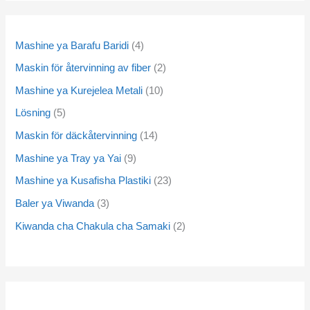
Mashine ya Barafu Baridi
4
Maskin för återvinning av fiber
2
Mashine ya Kurejelea Metali
10
Lösning
5
Maskin för däckåtervinning
14
Mashine ya Tray ya Yai
9
Mashine ya Kusafisha Plastiki
23
Baler ya Viwanda
3
Kiwanda cha Chakula cha Samaki
2