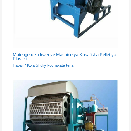
Matengenezo kwenye Mashine ya Kusafisha Pellet ya
Plastiki
Habari
/ Kwa
Shuliy kuchakata tena