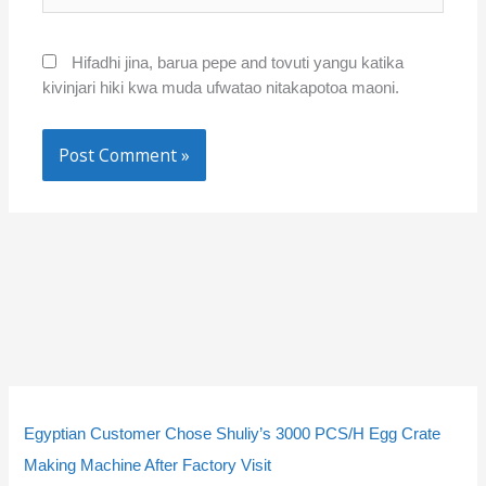
Hifadhi jina, barua pepe and tovuti yangu katika
kivinjari hiki kwa muda ufwatao nitakapotoa maoni.
5
5
3
3
9
9
4
4
1
1
1
1
2
2
2
2
2
2
p
p
p
p
p
p
p
p
4
4
0
0
p
p
3
3
p
p
Egyptian Customer Chose Shuliy’s 3000 PCS/H Egg Crate
r
r
r
r
r
r
r
r
p
p
p
p
r
r
p
p
r
r
Making Machine After Factory Visit