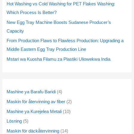
o
o
o
o
o
o
o
o
r
r
r
r
o
o
r
r
o
o
Hot Washing vs Cold Washing for PET Flakes Washing:
d
d
d
d
d
d
d
d
o
o
o
o
d
d
o
o
d
d
Which Process Is Better?
u
u
u
u
u
u
u
u
d
d
d
d
u
u
d
d
u
u
New Egg Tray Machine Boosts Sudanese Producer’s
c
c
c
c
c
c
c
c
u
u
u
u
c
c
u
u
c
c
Capacity
t
t
t
t
t
t
t
t
c
c
c
c
t
t
c
c
t
t
From Production Flaws to Flawless Production: Upgrading a
s
s
s
s
s
s
s
s
t
t
t
t
s
s
t
t
s
s
Middle Eastern Egg Tray Production Line
s
s
s
s
s
s
Mstari wa Kuosha Filamu za Plastiki Uliowekwa India
Mashine ya Barafu Baridi
4
Maskin för återvinning av fiber
2
Mashine ya Kurejelea Metali
10
Lösning
5
Maskin för däckåtervinning
14