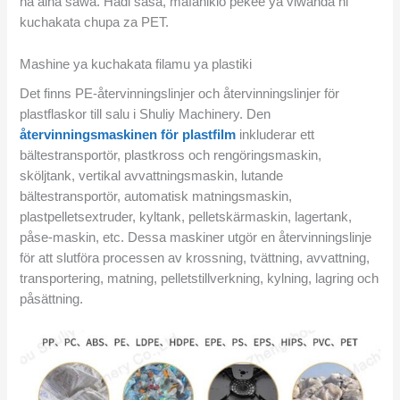
na aina sawa. Hadi sasa, mafanikio pekee ya viwanda ni
kuchakata chupa za PET.
Mashine ya kuchakata filamu ya plastiki
Det finns PE-återvinningslinjer och återvinningslinjer för
plastflaskor till salu i Shuliy Machinery. Den
återvinningsmaskinen för plastfilm
inkluderar ett
bältestransportör, plastkross och rengöringsmaskin,
sköljtank, vertikal avvattningsmaskin, lutande
bältestransportör, automatisk matningsmaskin,
plastpelletsextruder, kyltank, pelletskärmaskin, lagertank,
påse-maskin, etc. Dessa maskiner utgör en återvinningslinje
för att slutföra processen av krossning, tvättning, avvattning,
transportering, matning, pelletstillverkning, kylning, lagring och
påsättning.