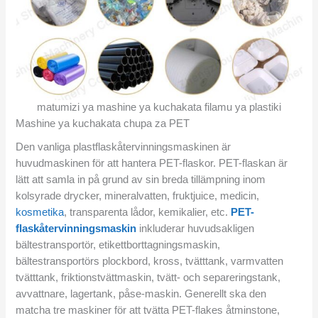
matumizi ya mashine ya kuchakata filamu ya plastiki
Mashine ya kuchakata chupa za PET
Den vanliga plastflaskåtervinningsmaskinen är
huvudmaskinen för att hantera PET-flaskor. PET-flaskan är
lätt att samla in på grund av sin breda tillämpning inom
kolsyrade drycker, mineralvatten, fruktjuice, medicin,
kosmetika
, transparenta lådor, kemikalier, etc.
PET-
flaskåtervinningsmaskin
inkluderar huvudsakligen
bältestransportör, etikettborttagningsmaskin,
bältestransportörs plockbord, kross, tvätttank, varmvatten
tvätttank, friktionstvättmaskin, tvätt- och separeringstank,
avvattnare, lagertank, påse-maskin. Generellt ska den
matcha tre maskiner för att tvätta PET-flakes åtminstone,