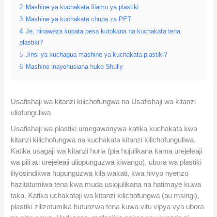
2
Mashine ya kuchakata filamu ya plastiki
3
Mashine ya kuchakata chupa za PET
4
Je, ninaweza kupata pesa kutokana na kuchakata tena
plastiki?
5
Jinsi ya kuchagua mashine ya kuchakata plastiki?
6
Mashine inayohusiana huko Shuliy
Usafishaji wa kitanzi kilichofungwa na Usafishaji wa kitanzi
uliofunguliwa
Usafishaji wa plastiki umegawanywa katika kuchakata kwa
kitanzi kilichofungwa na kuchakata kitanzi kilichofunguliwa.
Katika usagaji wa kitanzi huria (pia hujulikana kama urejeleaji
wa pili au urejeleaji uliopunguzwa kiwango), ubora wa plastiki
iliyosindikwa hupunguzwa kila wakati, kwa hivyo nyenzo
hazitatumiwa tena kwa muda usiojulikana na hatimaye kuwa
taka. Katika uchakataji wa kitanzi kilichofungwa (au msingi),
plastiki zilizotumika hutunzwa tena kuwa vitu vipya vya ubora