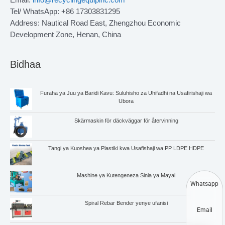
Email:
info@recyclingequipinc.com
Tel/ WhatsApp: +86 17303831295
Address: Nautical Road East, Zhengzhou Economic
Development Zone, Henan, China
Bidhaa
Furaha ya Juu ya Baridi Kavu: Suluhisho za Uhifadhi na Usafirishaji wa
Ubora
Skärmaskin för däckväggar för återvinning
Tangi ya Kuoshea ya Plastiki kwa Usafishaji wa PP LDPE HDPE
Mashine ya Kutengeneza Sinia ya Mayai
Whatsapp
Spiral Rebar Bender yenye ufanisi
Email