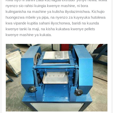
Kwa hiyo ni sahihi zaidi kuchagua extruder yenye hewa. Ikiwa
nyenzo sio rahisi kuingia kwenye mashine, ni bora
kulinganisha na mashine ya kulisha iliyolazimishwa. Kichujio
huongezwa mbele ya pipa, na nyenzo za kuyeyuka hutolewa
kwa vipande kupitia sahani iliyochonwa, baridi na kuunda
kwenye tanki la maji, na kisha kukatwa kwenye pellets
kwenye mashine ya kukata.