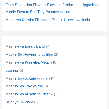
t
t
t
t
t
t
t
t
c
c
c
c
t
t
c
c
t
t
From Production Flaws to Flawless Production: Upgrading a
s
s
s
s
s
s
s
s
t
t
t
t
s
s
t
t
s
s
Middle Eastern Egg Tray Production Line
s
s
s
s
s
s
Mstari wa Kuosha Filamu za Plastiki Uliowekwa India
Mashine ya Barafu Baridi
4
Maskin för återvinning av fiber
2
Mashine ya Kurejelea Metali
10
Lösning
5
Maskin för däckåtervinning
14
Mashine ya Tray ya Yai
9
Mashine ya Kusafisha Plastiki
23
Baler ya Viwanda
3