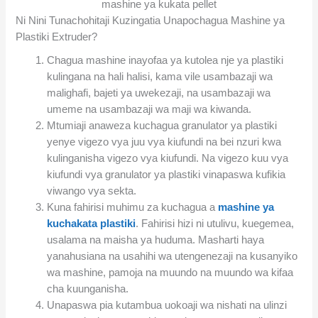
mashine ya kukata pellet
Ni Nini Tunachohitaji Kuzingatia Unapochagua Mashine ya
Plastiki Extruder?
Chagua mashine inayofaa ya kutolea nje ya plastiki
kulingana na hali halisi, kama vile usambazaji wa
malighafi, bajeti ya uwekezaji, na usambazaji wa
umeme na usambazaji wa maji wa kiwanda.
Mtumiaji anaweza kuchagua granulator ya plastiki
yenye vigezo vya juu vya kiufundi na bei nzuri kwa
kulinganisha vigezo vya kiufundi. Na vigezo kuu vya
kiufundi vya granulator ya plastiki vinapaswa kufikia
viwango vya sekta.
Kuna fahirisi muhimu za kuchagua a
mashine ya
kuchakata plastiki
. Fahirisi hizi ni utulivu, kuegemea,
usalama na maisha ya huduma. Masharti haya
yanahusiana na usahihi wa utengenezaji na kusanyiko
wa mashine, pamoja na muundo na muundo wa kifaa
cha kuunganisha.
Unapaswa pia kutambua uokoaji wa nishati na ulinzi