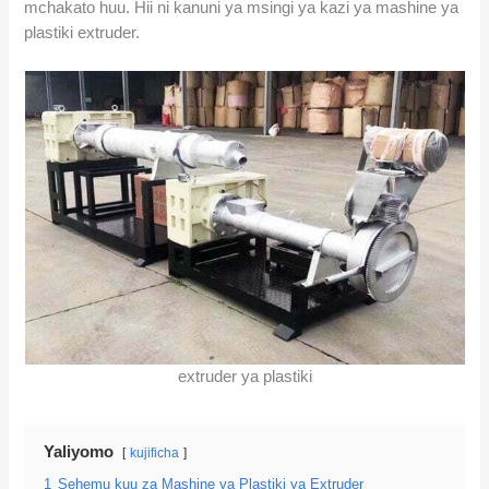
mchakato huu. Hii ni kanuni ya msingi ya kazi ya mashine ya
plastiki extruder.
extruder ya plastiki
Yaliyomo
kujificha
1
Sehemu kuu za Mashine ya Plastiki ya Extruder