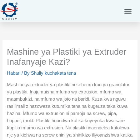
Skip
to
content
Mashine ya Plastiki ya Extruder
Inafanyaje Kazi?
Habari
/ By
Shuliy kuchakata tena
Mashine ya extruder ya plastiki ni sehemu kuu ya granulator
ya plastiki. Inajumuisha mfumo wa extrusion, mfumo wa
maambukizi, na mfumo wa joto na baridi. Kuza kwa nguvu
rasilimali zinazoweza kutumika tena na kugeuza taka kuwa
hazina. Mfumo wa extrusion ni pamoja na screw, pipa,
hopper, mold. Plastiki huundwa katika kuyeyuka kwa sare
kupitia mfumo wa extrusion. Na plastiki inaendelea kutolewa
nje ya kichwa na screw chini ya shinikizo iliyoanzishwa katika