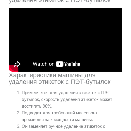
Характеристики машины для
удаления этикеток с ПЭТ-бутылок
Применяется для удаления этикеток с ПЭТ-
бутылок, скорость удаления этикеток может
достигать 98%.
Подходит для требований массового
производства к мощности машины.
Он заменяет ручное удаление этикеток с