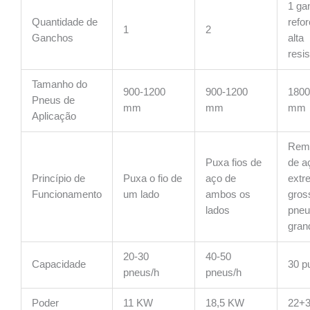
1 ga
Quantidade de
refo
1
2
Ganchos
alta
resis
Tamanho do
900-1200
900-1200
1800
Pneus de
mm
mm
mm
Aplicação
Remo
Puxa fios de
de a
Princípio de
Puxa o fio de
aço de
extr
Funcionamento
um lado
ambos os
gros
lados
pne
gran
20-30
40-50
Capacidade
30 p
pneus/h
pneus/h
Poder
11 KW
18,5 KW
22+