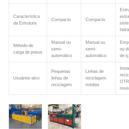
Estr
Característica
extr
Compacto
Compacto
da Estrutura
sist
hidrá
Manual ou
Manual ou
Empi
Método de
semi-
semi-
ou di
carga de pneus
automático
automático
de i
Inst
Pequenas
Linhas de
reci
Usuários-alvo
linhas de
reciclagem
OTR 
reciclagem
médias
resis