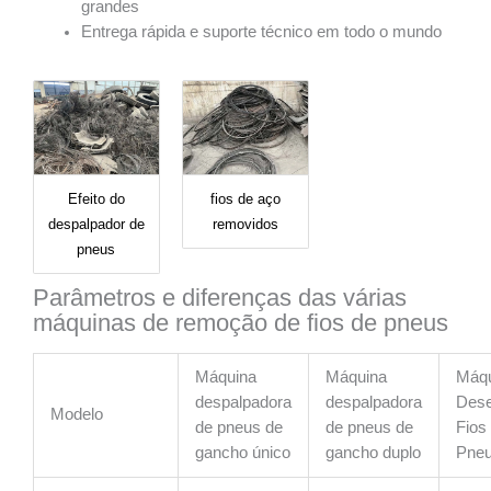
grandes
Entrega rápida e suporte técnico em todo o mundo
Efeito do
fios de aço
despalpador de
removidos
pneus
Parâmetros e diferenças das várias
máquinas de remoção de fios de pneus
Máquina
Máquina
Máqu
despalpadora
despalpadora
Dese
Modelo
de pneus de
de pneus de
Fios
gancho único
gancho duplo
Pne