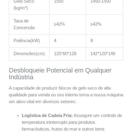
Gelo Seco
1550
1450-1550
(kg/m³)
Taxa de
≥42%
≥42%
Conversão
Potência(kW)
4
8
Dimensões(cm)
125*60*128
142*120*148
Desbloqueie Potencial em Qualquer
Indústria
A capacidade de produzir blocos de gelo seco de alta
qualidade para venda ou uso interno torna a nossa máquina
um ativo vital em diversos setores:
Logística de Cadeia Fria:
Assegure um controlo de
temperatura ininterrupto para produtos
farmacêuticos, frutos do mar e outros bens