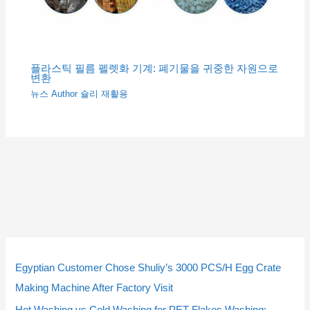
플라스틱 필름 펠렛화 기계: 폐기물을 귀중한 자원으로
변환
뉴스
Author
슐리 재활용
5
5
2
2
3
3
2
9
2
9
1
1
4
4
1
1
2
2
개
개
개
개
개
개
개
개
개
개
0
0
개
개
4
4
3
3
Egyptian Customer Chose Shuliy’s 3000 PCS/H Egg Crate
상
상
상
상
상
상
상
상
상
상
개
개
상
상
개
개
개
개
Making Machine After Factory Visit
품
품
품
품
품
품
품
품
품
품
상
상
품
품
상
상
상
상