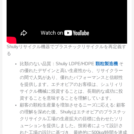
Shuliyリサイクル機器でプラスチックリサイクルを再定義す
る
比類のない品質：Shuliy LDPE/HDPE
顆粒製造機
そ
の優れたデザインと高い生産性から、リサイクラー
の間で人気があり、優れたパフォーマンスと信頼性
を提供します。エチオピアのお客様は、シュリィリ
サイクル機械に投資することは、長期的な成功に投
資することを意味することを理解しています。
顧客の顆粒生産量を増加させるニーズに応える: 顧客
の理解を深めた後、Shuliyはエチオピアのプラスチッ
クリサイクル工場の生産拡大の目標に合わせたソリ
ューションを提供しました。技術者によって設計さ
れた工場の設計に基づき、最終的に500kg/時間を達成