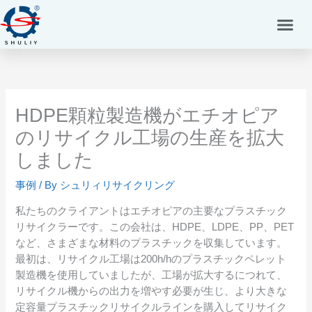
内
容
を
ス
キ
ッ
プ
HDPE顆粒製造機がエチオピア
のリサイクル工場の生産を拡大
しました
事例
/ By
シュリィリサイクリング
私たちのクライアントはエチオピアの主要なプラスチック
リサイクラーです。この会社は、HDPE、LDPE、PP、PET
など、さまざまな材料のプラスチックを収集しています。
最初は、リサイクル工場は200h/hのプラスチックペレット
製造機を使用していましたが、工場が拡大するにつれて、
リサイクル機からの出力を増やす必要が生じ、より大きな
定容量プラスチックリサイクルラインを購入してリサイク