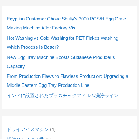
9
9
5
3
5
3
2
2
1
1
4
4
1
1
2
2
2
2
個
個
個
個
個
個
個
個
0
0
個
個
4
4
個
個
3
3
Egyptian Customer Chose Shuliy’s 3000 PCS/H Egg Crate
の
の
の
の
の
の
の
の
個
個
の
の
個
個
の
の
個
個
Making Machine After Factory Visit
商
商
商
商
商
商
商
商
の
の
商
商
の
の
商
商
の
の
Hot Washing vs Cold Washing for PET Flakes Washing:
品
品
品
品
品
品
品
品
商
商
品
品
商
商
品
品
商
商
Which Process Is Better?
品
品
品
品
品
品
New Egg Tray Machine Boosts Sudanese Producer’s
Capacity
From Production Flaws to Flawless Production: Upgrading a
Middle Eastern Egg Tray Production Line
インドに設置されたプラスチックフィルム洗浄ライン
ドライアイスマシン
4