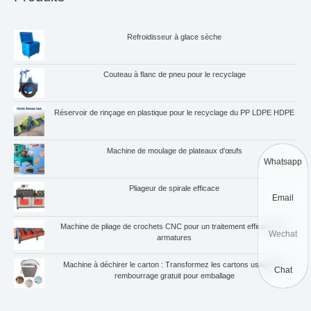
Refroidisseur à glace sèche
Couteau à flanc de pneu pour le recyclage
Réservoir de rinçage en plastique pour le recyclage du PP LDPE HDPE
Machine de moulage de plateaux d'œufs
Whatsapp
Pliageur de spirale efficace
Email
Machine de pliage de crochets CNC pour un traitement efficace des
Wechat
armatures
Machine à déchirer le carton : Transformez les cartons usagés en
Chat
rembourrage gratuit pour emballage