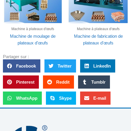
Machine à plateaux d'œufs
Machine à plateaux d'œufs
Machine de moulage de
Machine de fabrication de
plateaux d'œufs
plateaux d'œufs
Partager sur :
Facebook
Twitter
LinkedIn
Pinterest
Reddit
Tumblr
WhatsApp
Skype
E-mail