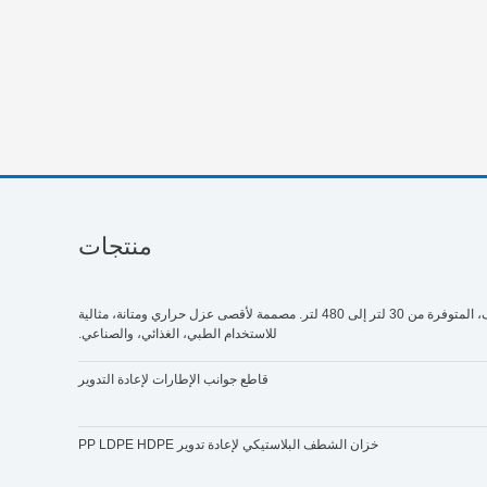
منتجات
اكتشف ثلاجتنا للثلج الجاف، المتوفرة من 30 لتر إلى 480 لتر. مصممة لأقصى عزل حراري ومتانة، مثالية
للاستخدام الطبي، الغذائي، والصناعي.
قاطع جوانب الإطارات لإعادة التدوير
خزان الشطف البلاستيكي لإعادة تدوير PP LDPE HDPE