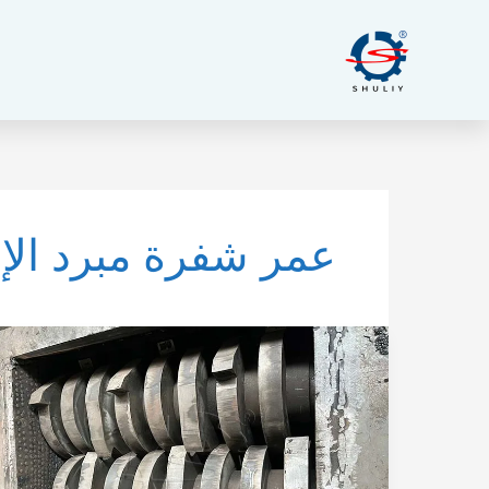
خطي
لى
لمحتوى
عمر شفرة مبرد الإ
متى
يجب
تغيير
الشفرات:
انظر