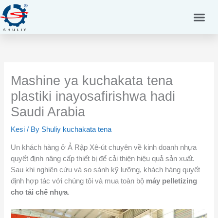
Skip
to
content
Mashine ya kuchakata tena
plastiki inayosafirishwa hadi
Saudi Arabia
Kesi
/ By
Shuliy kuchakata tena
Un khách hàng ở Ả Rập Xê-út chuyên về kinh doanh nhựa
quyết định nâng cấp thiết bị để cải thiện hiệu quả sản xuất.
Sau khi nghiên cứu và so sánh kỹ lưỡng, khách hàng quyết
định hợp tác với chúng tôi và mua toàn bộ
máy pelletizing
cho tái chế nhựa
.