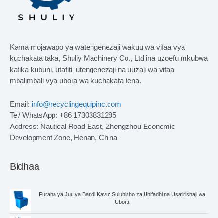
Kama mojawapo ya watengenezaji wakuu wa vifaa vya
kuchakata taka, Shuliy Machinery Co., Ltd ina uzoefu mkubwa
katika kubuni, utafiti, utengenezaji na uuzaji wa vifaa
mbalimbali vya ubora wa kuchakata tena.
Email:
info@recyclingequipinc.com
Tel/ WhatsApp: +86 17303831295
Address: Nautical Road East, Zhengzhou Economic
Development Zone, Henan, China
Bidhaa
Furaha ya Juu ya Baridi Kavu: Suluhisho za Uhifadhi na Usafirishaji wa
Ubora