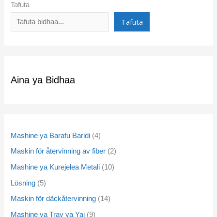
Tafuta
Tafuta
Aina ya Bidhaa
Mashine ya Barafu Baridi
4
Maskin för återvinning av fiber
2
Mashine ya Kurejelea Metali
10
Lösning
5
Maskin för däckåtervinning
14
Mashine ya Tray ya Yai
9