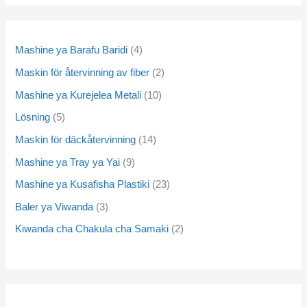
Mashine ya Barafu Baridi
4
Maskin för återvinning av fiber
2
Mashine ya Kurejelea Metali
10
Lösning
5
Maskin för däckåtervinning
14
Mashine ya Tray ya Yai
9
Mashine ya Kusafisha Plastiki
23
Baler ya Viwanda
3
Kiwanda cha Chakula cha Samaki
2