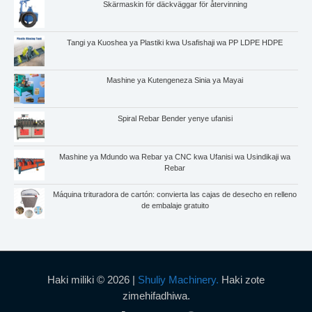
Skärmaskin för däckväggar för återvinning
Tangi ya Kuoshea ya Plastiki kwa Usafishaji wa PP LDPE HDPE
Mashine ya Kutengeneza Sinia ya Mayai
Spiral Rebar Bender yenye ufanisi
Mashine ya Mdundo wa Rebar ya CNC kwa Ufanisi wa Usindikaji wa
Rebar
Máquina trituradora de cartón: convierta las cajas de desecho en relleno
de embalaje gratuito
Haki miliki © 2026 |
Shuliy Machinery.
Haki zote
zimehifadhiwa.