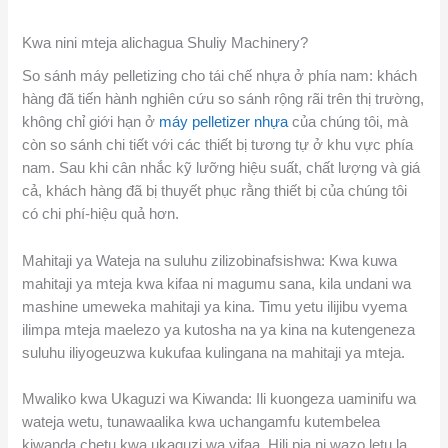
Kwa nini mteja alichagua Shuliy Machinery?
So sánh máy pelletizing cho tái chế nhựa ở phía nam: khách
hàng đã tiến hành nghiên cứu so sánh rộng rãi trên thị trường,
không chỉ giới hạn ở
máy pelletizer nhựa
của chúng tôi, mà
còn so sánh chi tiết với các thiết bị tương tự ở khu vực phía
nam. Sau khi cân nhắc kỹ lưỡng hiệu suất, chất lượng và giá
cả, khách hàng đã bị thuyết phục rằng thiết bị của chúng tôi
có chi phí-hiệu quả hơn.
Mahitaji ya Wateja na suluhu zilizobinafsishwa: Kwa kuwa
mahitaji ya mteja kwa kifaa ni magumu sana, kila undani wa
mashine umeweka mahitaji ya kina. Timu yetu ilijibu vyema
ilimpa mteja maelezo ya kutosha na ya kina na kutengeneza
suluhu iliyogeuzwa kukufaa kulingana na mahitaji ya mteja.
Mwaliko kwa Ukaguzi wa Kiwanda: Ili kuongeza uaminifu wa
wateja wetu, tunawaalika kwa uchangamfu kutembelea
kiwanda chetu kwa ukaguzi wa vifaa. Hili pia ni wazo letu la