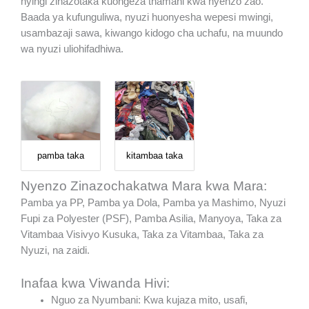
nyingi zinazotaka kuongeza thamani kwa nyenzo zao.
Baada ya kufunguliwa, nyuzi huonyesha wepesi mwingi,
usambazaji sawa, kiwango kidogo cha uchafu, na muundo
wa nyuzi uliohifadhiwa.
pamba taka
kitambaa taka
Nyenzo Zinazochakatwa Mara kwa Mara:
Pamba ya PP, Pamba ya Dola, Pamba ya Mashimo, Nyuzi
Fupi za Polyester (PSF), Pamba Asilia, Manyoya, Taka za
Vitambaa Visivyo Kusuka, Taka za Vitambaa, Taka za
Nyuzi, na zaidi.
Inafaa kwa Viwanda Hivi:
Nguo za Nyumbani: Kwa kujaza mito, usafi,