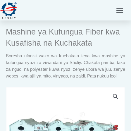
Skip
to
content
Mashine ya Kufungua Fiber kwa
Kusafisha na Kuchakata
Boresha ufanisi wako wa kuchakata tena kwa mashine ya
kufungua nyuzi za viwandani ya Shuliy. Chakata pamba, taka
za nguo, na polyester kuwa nyuzi zenye ubora wa juu, zenye
wepesi kwa ajili ya mito, vinyago, na zaidi. Pata nukuu leo!