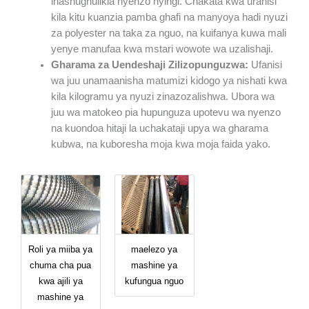
inashughulikia nyenzo nyingi. Chakata kwa urahisi
kila kitu kuanzia pamba ghafi na manyoya hadi nyuzi
za polyester na taka za nguo, na kuifanya kuwa mali
yenye manufaa kwa mstari wowote wa uzalishaji.
Gharama za Uendeshaji Zilizopunguzwa:
Ufanisi
wa juu unamaanisha matumizi kidogo ya nishati kwa
kila kilogramu ya nyuzi zinazozalishwa. Ubora wa
juu wa matokeo pia hupunguza upotevu wa nyenzo
na kuondoa hitaji la uchakataji upya wa gharama
kubwa, na kuboresha moja kwa moja faida yako.
Roli ya miiba ya
maelezo ya
chuma cha pua
mashine ya
kwa ajili ya
kufungua nguo
mashine ya