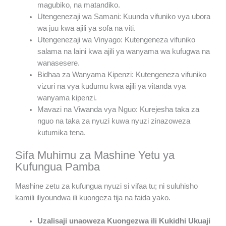
magubiko, na matandiko.
Utengenezaji wa Samani: Kuunda vifuniko vya ubora
wa juu kwa ajili ya sofa na viti.
Utengenezaji wa Vinyago: Kutengeneza vifuniko
salama na laini kwa ajili ya wanyama wa kufugwa na
wanasesere.
Bidhaa za Wanyama Kipenzi: Kutengeneza vifuniko
vizuri na vya kudumu kwa ajili ya vitanda vya
wanyama kipenzi.
Mavazi na Viwanda vya Nguo: Kurejesha taka za
nguo na taka za nyuzi kuwa nyuzi zinazoweza
kutumika tena.
Sifa Muhimu za Mashine Yetu ya
Kufungua Pamba
Mashine zetu za kufungua nyuzi si vifaa tu; ni suluhisho
kamili iliyoundwa ili kuongeza tija na faida yako.
Uzalisaji unaoweza Kuongezwa ili Kukidhi Ukuaji