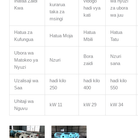
Inafaa Zaidi
vidogo
wa nyuzi
kurarua
Kwa
hadi vya
za ubora
taka za
kati
wa juu
msingi
Hatua za
Hatua
Hatua
Hatua Moja
Kufungua
Mbili
Tatu
Ubora wa
Bora
Nzuri
Matokeo ya
Nzuri
zaidi
sana
Nyuzi
Uzalisaji wa
hadi kilo
hadi kilo
hadi kilo
Saa
250
400
550
Uhitaji wa
kW 11
kW 29
kW 34
Nguvu