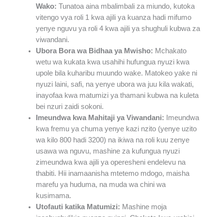
Wako:
Tunatoa aina mbalimbali za miundo, kutoka
vitengo vya roli 1 kwa ajili ya kuanza hadi mifumo
yenye nguvu ya roli 4 kwa ajili ya shughuli kubwa za
viwandani.
Ubora Bora wa Bidhaa ya Mwisho:
Mchakato
wetu wa kukata kwa usahihi hufungua nyuzi kwa
upole bila kuharibu muundo wake. Matokeo yake ni
nyuzi laini, safi, na yenye ubora wa juu kila wakati,
inayofaa kwa matumizi ya thamani kubwa na kuleta
bei nzuri zaidi sokoni.
Imeundwa kwa Mahitaji ya Viwandani:
Imeundwa
kwa fremu ya chuma yenye kazi nzito (yenye uzito
wa kilo 800 hadi 3200) na ikiwa na roli kuu zenye
usawa wa nguvu, mashine za kufungua nyuzi
zimeundwa kwa ajili ya operesheni endelevu na
thabiti. Hii inamaanisha mtetemo mdogo, maisha
marefu ya huduma, na muda wa chini wa
kusimama.
Utofauti katika Matumizi:
Mashine moja