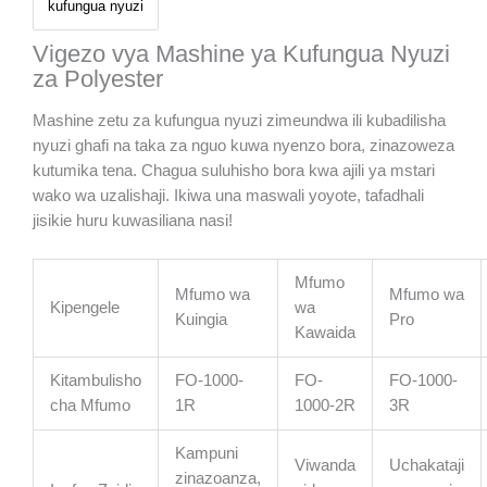
kufungua nyuzi
Vigezo vya Mashine ya Kufungua Nyuzi
za Polyester
Mashine zetu za kufungua nyuzi zimeundwa ili kubadilisha
nyuzi ghafi na taka za nguo kuwa nyenzo bora, zinazoweza
kutumika tena. Chagua suluhisho bora kwa ajili ya mstari
wako wa uzalishaji. Ikiwa una maswali yoyote, tafadhali
jisikie huru kuwasiliana nasi!
Mfumo
Mfumo wa
Mfumo wa
Kipengele
wa
Kuingia
Pro
Kawaida
Kitambulisho
FO-1000-
FO-
FO-1000-
cha Mfumo
1R
1000-2R
3R
Kampuni
Viwanda
Uchakataji
zinazoanza,