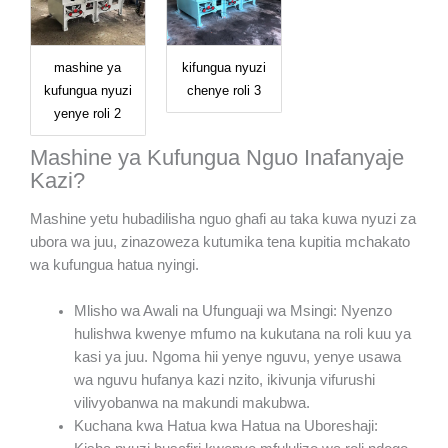
kifungua nyuzi
mashine ya
chenye roli 3
kufungua nyuzi
yenye roli 2
Mashine ya Kufungua Nguo Inafanyaje
Kazi?
Mashine yetu hubadilisha nguo ghafi au taka kuwa nyuzi za
ubora wa juu, zinazoweza kutumika tena kupitia mchakato
wa kufungua hatua nyingi.
Mlisho wa Awali na Ufunguaji wa Msingi: Nyenzo
hulishwa kwenye mfumo na kukutana na roli kuu ya
kasi ya juu. Ngoma hii yenye nguvu, yenye usawa
wa nguvu hufanya kazi nzito, ikivunja vifurushi
vilivyobanwa na makundi makubwa.
Kuchana kwa Hatua kwa Hatua na Uboreshaji: