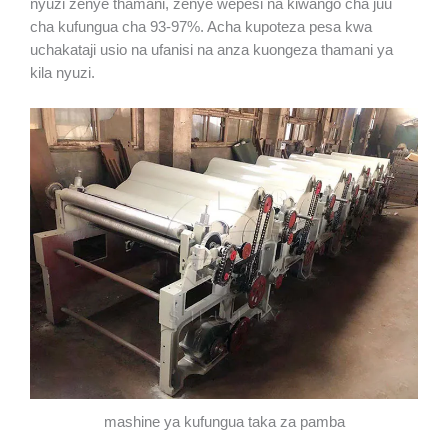
nyuzi zenye thamani, zenye wepesi na kiwango cha juu
cha kufungua cha 93-97%. Acha kupoteza pesa kwa
uchakataji usio na ufanisi na anza kuongeza thamani ya
kila nyuzi.
mashine ya kufungua taka za pamba