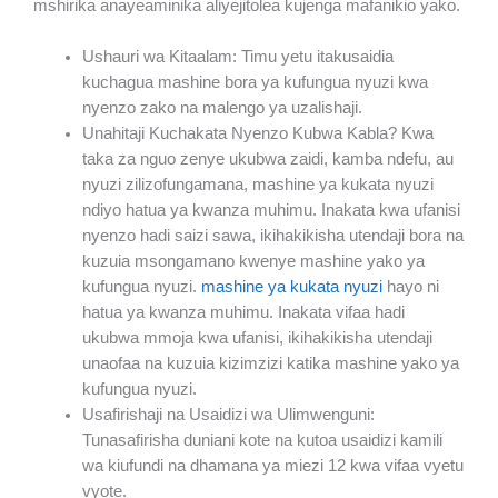
mshirika anayeaminika aliyejitolea kujenga mafanikio yako.
Ushauri wa Kitaalam: Timu yetu itakusaidia
kuchagua mashine bora ya kufungua nyuzi kwa
nyenzo zako na malengo ya uzalishaji.
Unahitaji Kuchakata Nyenzo Kubwa Kabla? Kwa
taka za nguo zenye ukubwa zaidi, kamba ndefu, au
nyuzi zilizofungamana, mashine ya kukata nyuzi
ndiyo hatua ya kwanza muhimu. Inakata kwa ufanisi
nyenzo hadi saizi sawa, ikihakikisha utendaji bora na
kuzuia msongamano kwenye mashine yako ya
kufungua nyuzi.
mashine ya kukata nyuzi
hayo ni
hatua ya kwanza muhimu. Inakata vifaa hadi
ukubwa mmoja kwa ufanisi, ikihakikisha utendaji
unaofaa na kuzuia kizimzizi katika mashine yako ya
kufungua nyuzi.
Usafirishaji na Usaidizi wa Ulimwenguni:
Tunasafirisha duniani kote na kutoa usaidizi kamili
wa kiufundi na dhamana ya miezi 12 kwa vifaa vyetu
vyote.