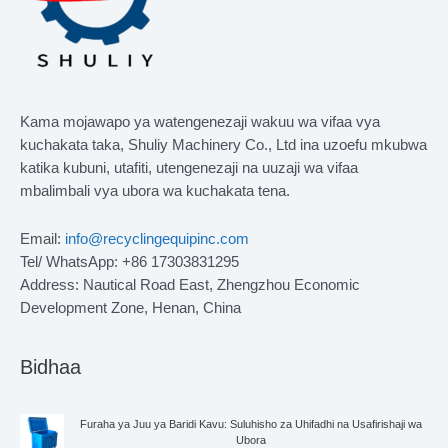
Kama mojawapo ya watengenezaji wakuu wa vifaa vya
kuchakata taka, Shuliy Machinery Co., Ltd ina uzoefu mkubwa
katika kubuni, utafiti, utengenezaji na uuzaji wa vifaa
mbalimbali vya ubora wa kuchakata tena.
Email:
info@recyclingequipinc.com
Tel/ WhatsApp: +86 17303831295
Address: Nautical Road East, Zhengzhou Economic
Development Zone, Henan, China
Bidhaa
Furaha ya Juu ya Baridi Kavu: Suluhisho za Uhifadhi na Usafirishaji wa
Ubora