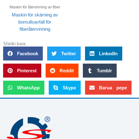
Maskin för återvinning av fiber
Maskin för skärning av
bomullsavfall för
fiberåtervinning
Shiriki kwa:
Facebook
Twitter
LinkedIn
Pinterest
Reddit
Tumblr
WhatsApp
Skype
Barua pepe