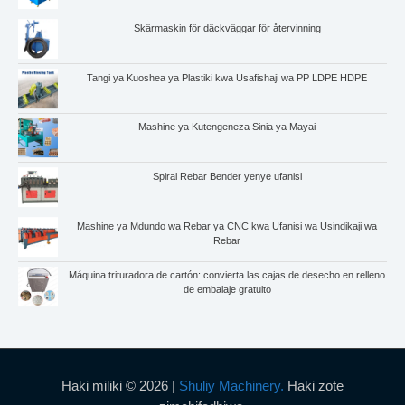
Skärmaskin för däckväggar för återvinning
Tangi ya Kuoshea ya Plastiki kwa Usafishaji wa PP LDPE HDPE
Mashine ya Kutengeneza Sinia ya Mayai
Spiral Rebar Bender yenye ufanisi
Mashine ya Mdundo wa Rebar ya CNC kwa Ufanisi wa Usindikaji wa
Rebar
Máquina trituradora de cartón: convierta las cajas de desecho en relleno
de embalaje gratuito
Haki miliki © 2026 |
Shuliy Machinery.
Haki zote