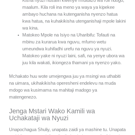
Kisha nyuzi husafiri kwenye mfululizo wa roli ndogo,
maalum. Kila roli ina meno ya waya ya kipekee
ambayo huchana na kutenganisha nyenzo hatua
kwa hatua, na kuhakikisha utenganishaji mpole lakini
wa kina.
Matokeo Mpole na Isiyo na Uharibifu: Tofauti na
mbinu za kurarua kwa nguvu, mfumo wetu
umeundwa kuhifadhi urefu na nguvu ya nyuzi.
Matokeo yake ni nyuzi laini, safi, na yenye ubora wa
juu kila wakati, ikiongeza thamani ya nyenzo yako.
Mchakato huu wote umejengwa juu ya msingi wa uthabiti
na uimara, ukihakikisha operesheni endelevu na muda
mdogo wa kusimama na mahitaji madogo ya
matengenezo.
Jenga Mstari Wako Kamili wa
Uchakataji wa Nyuzi
Unapochagua Shuliy, unapata zaidi ya mashine tu. Unapata