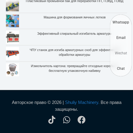
Пластиковый промывной бак для переработки ПП, ПЭВД, ПЭВД
Машина для формования яичных лотков
Whatsapp
Эффективный спиральный изгибатель арматуры
Email
ЧПУ станок для изгиба арматурных скоб для эффективной
Wechat
обработки арматуры
Измельчитель картона: превращайте отходные коробки в
Chat
бесплатную упаковочную набивку
Авторское право © 2026 |
Shuliy Machinery.
Все права
защищены.