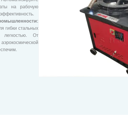
раты на рабочую
 эффективность.
шленности:
я гибки стальных
легкостью. От
окосмической
спечим.