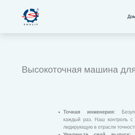
Перейти
к
До
содержимому
Высокоточная машина для
Точная инженерия:
Безупр
каждый раз. Наш контроль с
лидирующую в отрасли точност
Увеличьте свой выпуск:
А