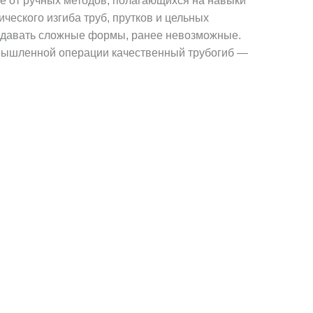
е от ручных методов, полагающихся на навыки
еского изгиба труб, прутков и цельных
создавать сложные формы, ранее невозможные.
омышленной операции качественный трубогиб —