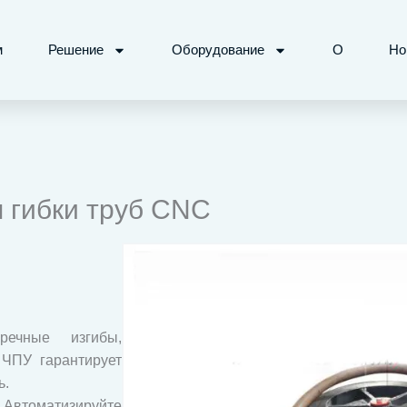
м
Решение
Оборудование
О
Но
 гибки труб CNC
ечные изгибы,
 ЧПУ гарантирует
ь.
втоматизируйте