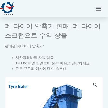
콘
텐
츠
로
폐 타이어 압축기 판매| 폐 타이어
건
너
스크랩으로 수익 창출
뛰
기
판매용 폐타이어 압축기:
시간당 5 바일 자동 압축.
1200kg 바일을 만들어 운송 비용을 절감하세요.
모든 규모와 예산에 대한 솔루션.