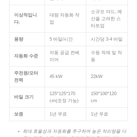
소규모 야드, 예
이상적입니
대량 자동화 작
산을 고려한 스
다.
업
타트업
용량
5 바일/시간
시간당 3-4 바일
자동 공급 컨베
수동 적재 및 작
자동화 수준
이어
동
주전원/모터
45 kW
22kW
전력
125*125*170
150*100*120
바일 크기
cm(조정 가능)
cm
보증
1년 무료
1년 무료
최대 효율성과 자동화를 추구하며 높은 처리량을 다