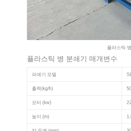
플라스틱 병
플라스틱 병 분쇄기 매개변수
파쇄기 모델
S
출력(kg/h)
5
모터 (kw)
2
높이 (m)
1.
칼 두께 (mm)
3