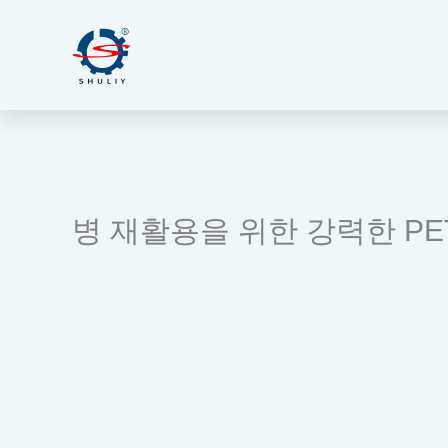
콘
텐
츠
로
건
너
뛰
기
병 재활용을 위한 강력한 PE