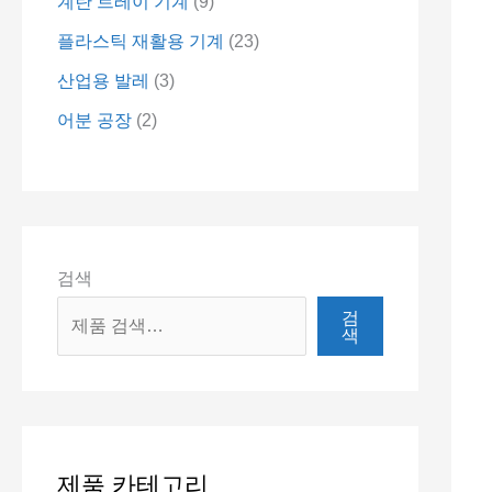
계란 트레이 기계
9
플라스틱 재활용 기계
23
산업용 발레
3
어분 공장
2
검색
검
색
제품 카테고리