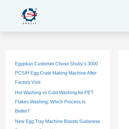
콘
텐
츠
로
건
너
뛰
기
5
5
2
2
3
3
2
9
2
9
1
1
4
4
1
1
2
2
개
개
개
개
개
개
개
개
개
개
0
0
개
개
4
4
3
3
Egyptian Customer Chose Shuliy’s 3000
상
상
상
상
상
상
상
상
상
상
개
개
상
상
개
개
개
개
PCS/H Egg Crate Making Machine After
품
품
품
품
품
품
품
품
품
품
상
상
품
품
상
상
상
상
Factory Visit
품
품
품
품
품
품
Hot Washing vs Cold Washing for PET
Flakes Washing: Which Process Is
Better?
New Egg Tray Machine Boosts Sudanese