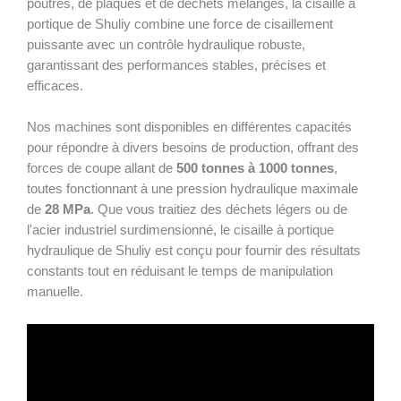
poutres, de plaques et de déchets mélangés, la cisaille à
portique de Shuliy combine une force de cisaillement
puissante avec un contrôle hydraulique robuste,
garantissant des performances stables, précises et
efficaces.
Nos machines sont disponibles en différentes capacités
pour répondre à divers besoins de production, offrant des
forces de coupe allant de
500 tonnes à 1000 tonnes
,
toutes fonctionnant à une pression hydraulique maximale
de
28 MPa
. Que vous traitiez des déchets légers ou de
l'acier industriel surdimensionné, le cisaille à portique
hydraulique de Shuliy est conçu pour fournir des résultats
constants tout en réduisant le temps de manipulation
manuelle.