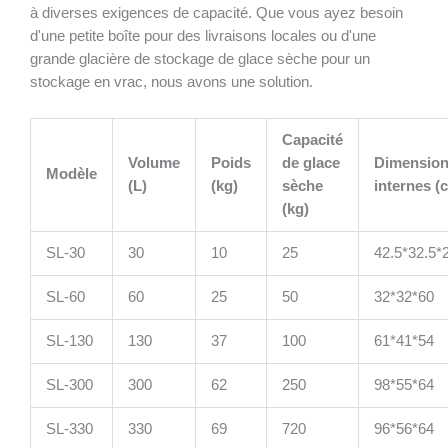
à diverses exigences de capacité. Que vous ayez besoin
d'une petite boîte pour des livraisons locales ou d'une
grande glacière de stockage de glace sèche pour un
stockage en vrac, nous avons une solution.
Capacité
Volume
Poids
de glace
Dimensio
Modèle
(L)
(kg)
sèche
internes (
(kg)
SL-30
30
10
25
42.5*32.5*
SL-60
60
25
50
32*32*60
SL-130
130
37
100
61*41*54
SL-300
300
62
250
98*55*64
SL-330
330
69
720
96*56*64