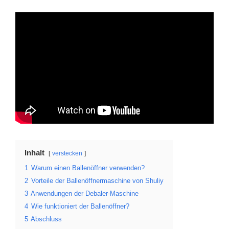
Inhalt
verstecken
1
Warum einen Ballenöffner verwenden?
2
Vorteile der Ballenöffnermaschine von Shuliy
3
Anwendungen der Debaler-Maschine
4
Wie funktioniert der Ballenöffner?
5
Abschluss