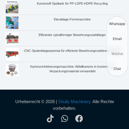
Kunststoff-Spültank für PP-LDPE-HDPE-Recycling
Eierablage-Formmaschine
Whatsapp
Effizienter spiralförmiger Bewehrungsstahlbieger
Email
CNC-Spulenbiegeautomat für effiziente Bewehrungsstahlverarbeitung
Wechat
Kartonzerkleinerungsmaschine: Abfallkartons in kostenloses
Chat
Verpackungsmaterial verwandeln
Urheberrecht © 2026 |
Shuliy Machinery.
Alle Rechte
vorbehalten.