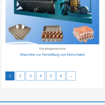
Eierablagemaschine
Maschine zur Herstellung von Eierschalen
1
2
3
4
5
6
→