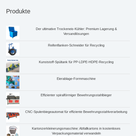
Produkte
Der ultimative Trockeneis-Kühler: Premium Lagerung &
Versandlösungen
Reifenflanken-Schneider für Recycling
Kunststoff-Spültank für PP-LDPE-HDPE-Recycling
Eierablage-Formmaschine
Whatsapp
Effizienter spiralförmiger Bewehrungsstahlbieger
Email
CNC-Spulenbiegeautomat für effiziente Bewehrungsstahlverarbeitung
Wechat
Kartonzerkleinerungsmaschine: Abfallkartons in kostenloses
Chat
Verpackungsmaterial verwandeln