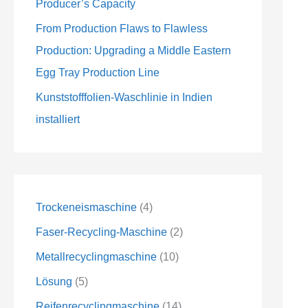
Producer’s Capacity
e
e
e
e
e
e
From Production Flaws to Flawless
Production: Upgrading a Middle Eastern
Egg Tray Production Line
Kunststofffolien-Waschlinie in Indien
installiert
Trockeneismaschine
4
Faser-Recycling-Maschine
2
Metallrecyclingmaschine
10
Lösung
5
Reifenrecyclingmaschine
14