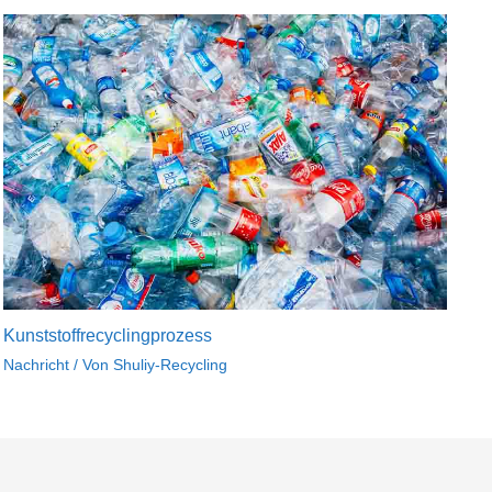
Kunststoffrecyclingprozess
Nachricht
/ Von
Shuliy-Recycling