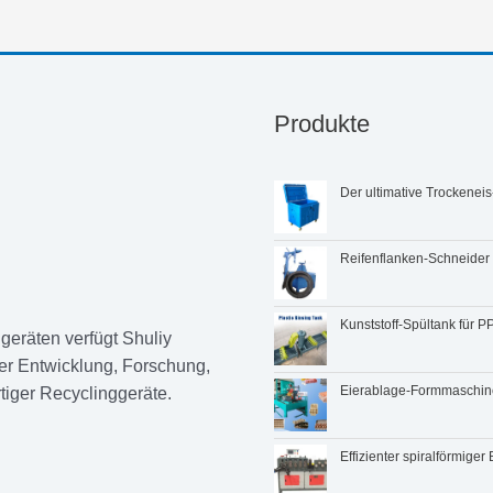
Produkte
Der ultimative Trockene
Reifenflanken-Schneider 
Kunststoff-Spültank für
ggeräten verfügt Shuliy
er Entwicklung, Forschung,
Eierablage-Formmaschin
iger Recyclinggeräte.
Effizienter spiralförmige