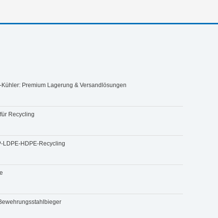
is-Kühler: Premium Lagerung & Versandlösungen
für Recycling
 PP-LDPE-HDPE-Recycling
e
r Bewehrungsstahlbieger