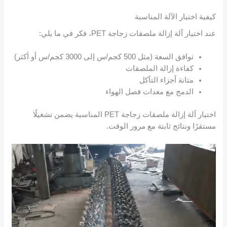
كيفية اختيار الآلة المناسبة
عند اختيار آلة إزالة ملصقات زجاجة PET، فكر في ما يلي:
توافق السعة (مثل 500 كجم/س إلى 3000 كجم/س أو أكثر)
كفاءة إزالة الملصقات
متانة أجزاء التآكل
الدمج مع معدات فصل الهواء
اختيار آلة إزالة ملصقات زجاجة PET المناسبة يضمن تشغيلًا
مستقرًا ونتائج ثابتة مع مرور الوقت.