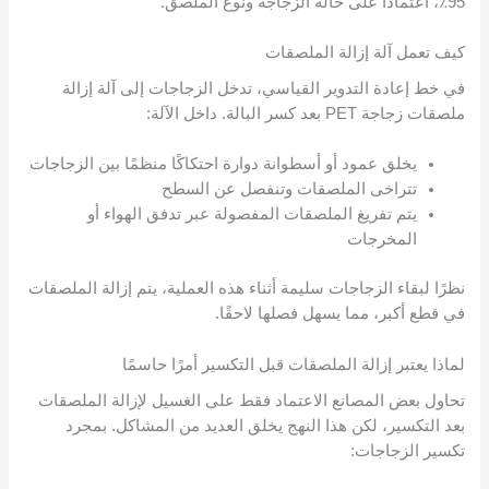
95٪، اعتمادًا على حالة الزجاجة ونوع الملصق.
كيف تعمل آلة إزالة الملصقات
في خط إعادة التدوير القياسي، تدخل الزجاجات إلى آلة إزالة
ملصقات زجاجة PET بعد كسر البالة. داخل الآلة:
يخلق عمود أو أسطوانة دوارة احتكاكًا منظمًا بين الزجاجات
تتراخى الملصقات وتنفصل عن السطح
يتم تفريغ الملصقات المفصولة عبر تدفق الهواء أو
المخرجات
نظرًا لبقاء الزجاجات سليمة أثناء هذه العملية، يتم إزالة الملصقات
في قطع أكبر، مما يسهل فصلها لاحقًا.
لماذا يعتبر إزالة الملصقات قبل التكسير أمرًا حاسمًا
تحاول بعض المصانع الاعتماد فقط على الغسيل لإزالة الملصقات
بعد التكسير، لكن هذا النهج يخلق العديد من المشاكل. بمجرد
تكسير الزجاجات: