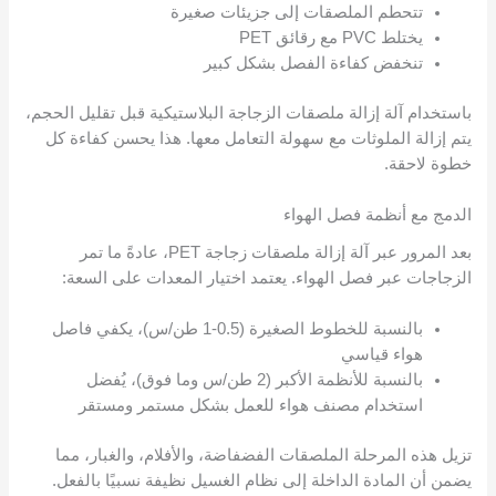
تتحطم الملصقات إلى جزيئات صغيرة
يختلط PVC مع رقائق PET
تنخفض كفاءة الفصل بشكل كبير
باستخدام آلة إزالة ملصقات الزجاجة البلاستيكية قبل تقليل الحجم،
يتم إزالة الملوثات مع سهولة التعامل معها. هذا يحسن كفاءة كل
خطوة لاحقة.
الدمج مع أنظمة فصل الهواء
بعد المرور عبر آلة إزالة ملصقات زجاجة PET، عادةً ما تمر
الزجاجات عبر فصل الهواء. يعتمد اختيار المعدات على السعة:
بالنسبة للخطوط الصغيرة (0.5-1 طن/س)، يكفي فاصل
هواء قياسي
بالنسبة للأنظمة الأكبر (2 طن/س وما فوق)، يُفضل
استخدام مصنف هواء للعمل بشكل مستمر ومستقر
تزيل هذه المرحلة الملصقات الفضفاضة، والأفلام، والغبار، مما
يضمن أن المادة الداخلة إلى نظام الغسيل نظيفة نسبيًا بالفعل.