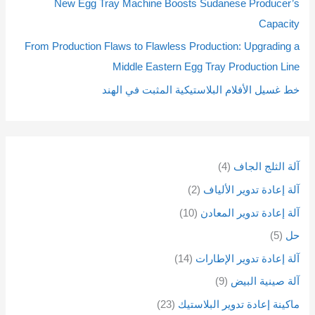
New Egg Tray Machine Boosts Sudanese Producer’s
ت
ت
ت
ت
ت
ت
ت
ت
ت
ت
ت
ت
ا
ا
Capacity
ت
ت
From Production Flaws to Flawless Production: Upgrading a
Middle Eastern Egg Tray Production Line
خط غسيل الأفلام البلاستيكية المثبت في الهند
آلة الثلج الجاف
4
آلة إعادة تدوير الألياف
2
آلة إعادة تدوير المعادن
10
حل
5
آلة إعادة تدوير الإطارات
14
آلة صينية البيض
9
ماكينة إعادة تدوير البلاستيك
23