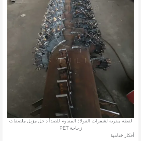
لقطة مقربة لشفرات الفولاذ المقاوم للصدأ داخل مزيل ملصقات
زجاجة PET
أفكار ختامية