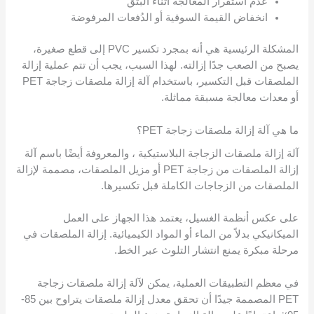
عدم استقرار المعالجة أثناء البثق
انخفاض القيمة السوقية أو الدُفعات المرفوضة
المشكلة الرئيسية هي أنه بمجرد تكسير PVC إلى قطع صغيرة،
يصبح من الصعب جدًا إزالته. لهذا السبب، يجب أن تتم عملية إزالة
الملصقات قبل التكسير، باستخدام آلة إزالة ملصقات زجاجة PET
أو معدات معالجة مسبقة مماثلة.
ما هي آلة إزالة ملصقات زجاجة PET؟
آلة إزالة ملصقات الزجاجة البلاستيكية ، والمعروفة أيضًا باسم آلة
إزالة الملصقات من زجاجة PET أو مزيل الملصقات، مصممة لإزالة
الملصقات من الزجاجات الكاملة قبل تكسيرها.
على عكس أنظمة الغسيل، يعتمد هذا الجهاز على العمل
الميكانيكي بدلاً من الماء أو المواد الكيميائية. إزالة الملصقات في
مرحلة مبكرة يمنع انتشار التلوث عبر الخط.
في معظم التطبيقات العملية، يمكن لآلة إزالة ملصقات زجاجة
PET المصممة جيدًا أن تحقق معدل إزالة ملصقات يتراوح بين 85-