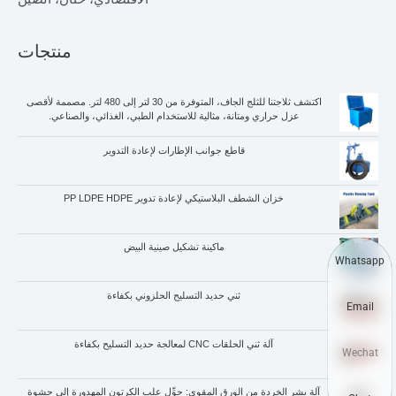
منتجات
اكتشف ثلاجتنا للثلج الجاف، المتوفرة من 30 لتر إلى 480 لتر. مصممة لأقصى
عزل حراري ومتانة، مثالية للاستخدام الطبي، الغذائي، والصناعي.
قاطع جوانب الإطارات لإعادة التدوير
خزان الشطف البلاستيكي لإعادة تدوير PP LDPE HDPE
ماكينة تشكيل صينية البيض
Whatsapp
ثني حديد التسليح الحلزوني بكفاءة
Email
آلة ثني الحلقات CNC لمعالجة حديد التسليح بكفاءة
Wechat
آلة بشر الخردة من الورق المقوى: حوِّل علب الكرتون المهدورة إلى حشوة