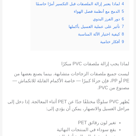
4
لماذا يعتبر إزالة الملصقات قبل التكسير أمرًا حاسمًا
5
الدمج مع أنظمة فصل الهواء
6
دور الفرز اليدوي
7
تأثير على عملية الغسيل بأكملها
8
كيفية اختيار الآلة المناسبة
9
أفكار ختامية
لماذا يجب إزالة ملصقات PVC مبكرًا
ليست جميع ملصقات الزجاجات متشابهة. بينما يصنع بعضها من
PE أو PP، فإن جزءًا كبيرًا — خاصة الأكمام القابلة للانكماش —
مصنوع من PVC.
يُظهر PVC سلوكًا مختلفًا جدًا عن PET أثناء المعالجة. إذا دخل إلى
مراحل الغسيل والانصهار، يمكن أن يؤدي إلى:
تغير لون رقائق PET
بقع سوداء في المنتجات النهائية