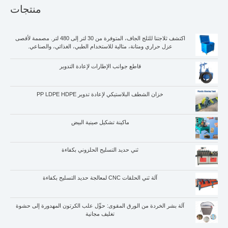
منتجات
اكتشف ثلاجتنا للثلج الجاف، المتوفرة من 30 لتر إلى 480 لتر. مصممة لأقصى
عزل حراري ومتانة، مثالية للاستخدام الطبي، الغذائي، والصناعي.
قاطع جوانب الإطارات لإعادة التدوير
خزان الشطف البلاستيكي لإعادة تدوير PP LDPE HDPE
ماكينة تشكيل صينية البيض
Whatsapp
ثني حديد التسليح الحلزوني بكفاءة
Email
آلة ثني الحلقات CNC لمعالجة حديد التسليح بكفاءة
Wechat
آلة بشر الخردة من الورق المقوى: حوِّل علب الكرتون المهدورة إلى حشوة
Chat
تغليف مجانية