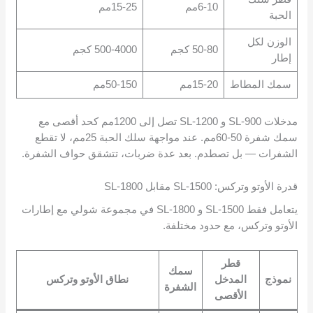
6-10مم
15-25مم
الحبة
الوزن لكل
50-80 كجم
500-4000 كجم
إطار
سمك المطاط
15-20مم
50-150مم
مدخلات SL-900 و SL-1200 تصل إلى 1200مم كحد أقصى مع
سمك شفرة 50-60مم. عند مواجهة سلك الحبة 25مم، لا تقطع
الشفرات — بل تصطدم. بعد عدة ضربات، تتشقق حواف الشفرة.
قدرة الأوتو وتركس: SL-1500 مقابل SL-1800
يتعامل فقط SL-1500 و SL-1800 في مجموعة شولي مع إطارات
الأوتو وتركس، مع حدود مختلفة.
قطر
سمك
نموذج
المدخل
نطاق الأوتو وتركس
الشفرة
الأقصى