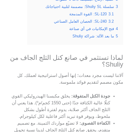
3
سلسلة Shuliy SL: مصممة لتلبية احتياجاتك
3.1
SL-120: القوة المدمجة
3.2
SL-240: الحصان العامل الصناعي
4
فتح الإمكانيات في أي صناعة
5
ما بعد الآلة: شراكة Shuliy
لماذا تستثمر في صانع كتل الثلج الجاف من
Shuliy؟
آلاتنا ليست مجرد معدات؛ إنها أصول استراتيجية لعملك. كل
مكون مصمم لتقديم فوائد ملموسة.
جودة الكتل المتفوقة:
يخلق مكبسنا الهيدروليكي القوي
كتلًا عالية الكثافة جدًا (حتى 1550 كجم/م³). هذا يعني أن
الثلج الجاف أكثر صلابة، يدوم لفترة أطول بشكل
ملحوظ، ويوفر قوة تبريد أكثر فاعلية لكل كيلوجرام.
الكفاءة القصوى:
لا تضيّع مواردك الثمينة. مع تصميم
متقدم، يحقق صانع كتل الثلج الجاف لدينا نسبة تحويل