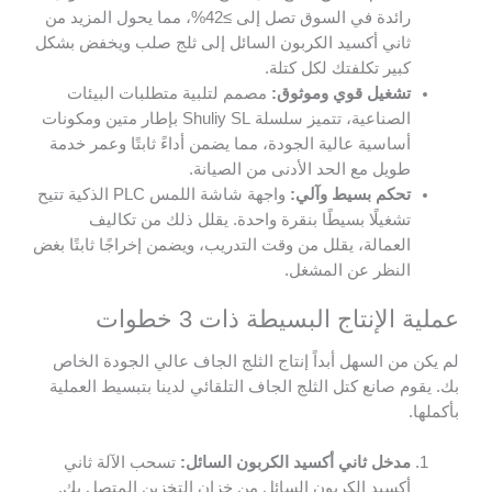
رائدة في السوق تصل إلى ≥42%، مما يحول المزيد من
ثاني أكسيد الكربون السائل إلى ثلج صلب ويخفض بشكل
كبير تكلفتك لكل كتلة.
تشغيل قوي وموثوق:
مصمم لتلبية متطلبات البيئات
الصناعية، تتميز سلسلة Shuliy SL بإطار متين ومكونات
أساسية عالية الجودة، مما يضمن أداءً ثابتًا وعمر خدمة
طويل مع الحد الأدنى من الصيانة.
تحكم بسيط وآلي:
واجهة شاشة اللمس PLC الذكية تتيح
تشغيلًا بسيطًا بنقرة واحدة. يقلل ذلك من تكاليف
العمالة، يقلل من وقت التدريب، ويضمن إخراجًا ثابتًا بغض
النظر عن المشغل.
عملية الإنتاج البسيطة ذات 3 خطوات
لم يكن من السهل أبداً إنتاج الثلج الجاف عالي الجودة الخاص
بك. يقوم صانع كتل الثلج الجاف التلقائي لدينا بتبسيط العملية
بأكملها.
مدخل ثاني أكسيد الكربون السائل:
تسحب الآلة ثاني
أكسيد الكربون السائل من خزان التخزين المتصل بك.