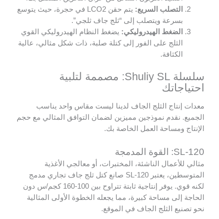
التصلب السريع:
يتم حقن LCO2 في حجرة، حيث يتوسع
بسرعة ويتصلب إلى “ثلج جاف ثلجي”.
الضغط الهيدروليكي:
يضغط النظام الهيدروليكي القوي
الثلج على الفور إلى كتلة صلبة، ذات شكل مثالي، عالية
الكثافة.
سلسلة Shuliy SL: مصممة لتلبية
احتياجاتك
معدات إنتاج الثلج الجاف لدينا ليست مقاس واحد يناسب
الجميع. نقدم نموذجين مميزين لضمان التوافق المثالي مع حجم
الإنتاج ومساحة العمل الخاصة بك.
SL-120: القوة المدمجة
مثالي للأعمال الناشئة، المختبرات، أو معالجي الأغذية
المتوسطين، يعتبر SL-120 صانع كتل ثلج جاف تجاري مدمج
لكنه قوي. يوفر إنتاجية ثابتة تتراوح بين 100-160 كجم/س دون
الحاجة إلى مساحة كبيرة، مما يجعله الخطوة الأولى المثالية
نحو تصنيع الثلج الجاف في الموقع.