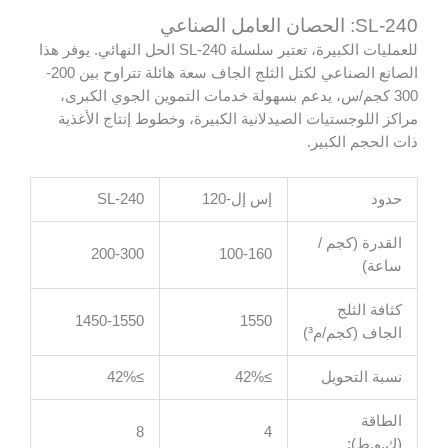
SL-240: الحصان العامل الصناعي
للعمليات الكبيرة، تعتبر سلسلة SL-240 الحل النهائي. يوفر هذا
الصانع الصناعي لكتل الثلج الجاف سعة هائلة تتراوح بين 200-
300 كجم/س، يدعم بسهولة خدمات التموين الجوي الكبرى،
مراكز اللوجستيات الصيدلانية الكبيرة، وخطوط إنتاج الأغذية
ذات الحجم الكبير.
حدود
إس إل-120
SL-240
القدرة (كجم /
200-300
100-160
ساعة)
كثافة الثلج
1450-1550
1550
الجاف (كجم/م³)
نسبة التحويل
≥42%
≥42%
الطاقة
8
4
(ك.و.ط):