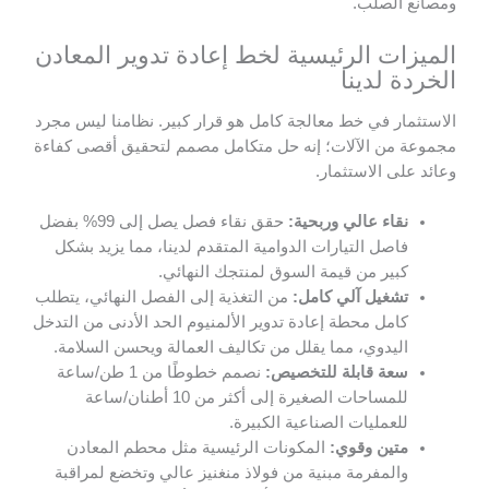
ومصانع الصلب.
الميزات الرئيسية لخط إعادة تدوير المعادن
الخردة لدينا
الاستثمار في خط معالجة كامل هو قرار كبير. نظامنا ليس مجرد
مجموعة من الآلات؛ إنه حل متكامل مصمم لتحقيق أقصى كفاءة
وعائد على الاستثمار.
نقاء عالي وربحية:
حقق نقاء فصل يصل إلى 99% بفضل
فاصل التيارات الدوامية المتقدم لدينا، مما يزيد بشكل
كبير من قيمة السوق لمنتجك النهائي.
تشغيل آلي كامل:
من التغذية إلى الفصل النهائي، يتطلب
كامل محطة إعادة تدوير الألمنيوم الحد الأدنى من التدخل
اليدوي، مما يقلل من تكاليف العمالة ويحسن السلامة.
سعة قابلة للتخصيص:
نصمم خطوطًا من 1 طن/ساعة
للمساحات الصغيرة إلى أكثر من 10 أطنان/ساعة
للعمليات الصناعية الكبيرة.
متين وقوي:
المكونات الرئيسية مثل محطم المعادن
والمفرمة مبنية من فولاذ منغنيز عالي وتخضع لمراقبة