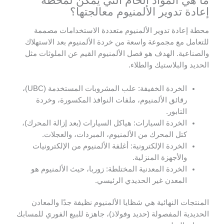
ما هي المواد الخام التي يمكن لمحطة
إعادة تدوير الألمنيوم معالجتها؟
محطة إعادة تدوير الألمنيوم متعددة الاستخدامات مصممة
للتعامل مع مجموعة واسعة من خردة الألمنيوم بعد الاستهلاك
والصناعية. الهدف هو فصل الألمنيوم القيم عن الملوثات مثل
الحديد والبلاستيك والطلاء.
الخردة الخفيفة: علب المشروبات المستخدمة (UBC)،
رقائق الألمنيوم، ملفات النوافذ المكسورة، وخردة
التابور.
الخردة السيارات: هياكل السيارات (بعد إزالة المحرك)،
كتل المحرك من الألمنيوم، المبردات، والعجلات.
الخردة الإلكترونية: أغلفة الألمنيوم من الإلكترونيات
والأجهزة المنزلية.
الخردة المعدنية المختلطة: زوربا، حيث الألمنيوم هو
المعدن غير الحديدي الرئيسي.
المنتجات النهائية هي شظايا الألمنيوم نظيفة جدًا والمعادن
الحديدية المفصولة (حديد وفولاذ)، جاهزة للبيع الفوري للمسابك