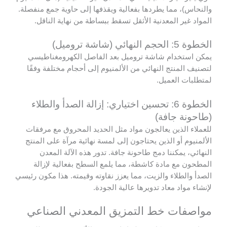
والنحاس)، مما يطردها بفعالية ويقذفها إلى حاوية جمع منفصلة.
المواد غير المعدنية الأثقل تسقط ببساطة من نهاية الناقل.
الخطوة 5: الحجم النهائي (شاشة تروميل)
يمكن استخدام شاشة تروميل بعد الفاصل الكهرومغناطيسي
لتصنيف المنتج النهائي من الألمنيوم إلى أحجام مختلفة وفقًا
لمتطلبات العميل.
الخطوة 6: تحسين اختياري: إزالة الصدأ والطلاء
(طاحونة جافة)
للعملاء الذين يعالجون مواد مثل الحديد المحروق مع مرفقات
الألمنيوم أو الذين يحتاجون إلى لمسة نهائية مرآة على المنتج
النهائي، يمكننا دمج طاحونة جافة. تدور هذه الآلة المعدن
المطحون مع مادة كاشطة، مما يلمع السطح بفعالية لإزالة
الصدأ والطلاء والزيت، مما يعزز نقاوته وقيمته. هذا مكون رئيسي
لإنشاء مواد معاد تدويرها عالية الجودة.
مواصفات خط التمزيق المعدني الصناعي