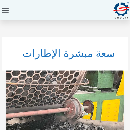
خطي
لى
لمحتوى
سعة مبشرة الإطارات
اختيار
حجم
الشاشة
الخاطئ
يقطع
إنتاجك
إلى
النصف