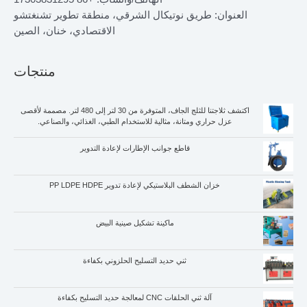
العنوان: طريق نوتيكال الشرقي، منطقة تطوير تشنغتشو
الاقتصادي، خنان، الصين
منتجات
اكتشف ثلاجتنا للثلج الجاف، المتوفرة من 30 لتر إلى 480 لتر. مصممة لأقصى
عزل حراري ومتانة، مثالية للاستخدام الطبي، الغذائي، والصناعي.
قاطع جوانب الإطارات لإعادة التدوير
خزان الشطف البلاستيكي لإعادة تدوير PP LDPE HDPE
ماكينة تشكيل صينية البيض
ثني حديد التسليح الحلزوني بكفاءة
آلة ثني الحلقات CNC لمعالجة حديد التسليح بكفاءة