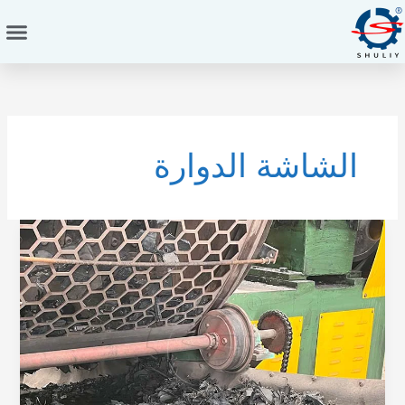
خطي
لى
لمحتوى
الشاشة الدوارة
اختيار
حجم
الشاشة
الخاطئ
يقطع
إنتاجك
إلى
النصف