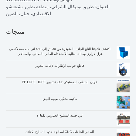
العنوان: طريق نوتيكال الشرقي، منطقة تطوير تشنغتشو
الاقتصادي، خنان، الصين
منتجات
اكتشف ثلاجتنا للثلج الجاف، المتوفرة من 30 لتر إلى 480 لتر. مصممة لأقصى
عزل حراري ومتانة، مثالية للاستخدام الطبي، الغذائي، والصناعي.
قاطع جوانب الإطارات لإعادة التدوير
خزان الشطف البلاستيكي لإعادة تدوير PP LDPE HDPE
ماكينة تشكيل صينية البيض
ثني حديد التسليح الحلزوني بكفاءة
آلة ثني الحلقات CNC لمعالجة حديد التسليح بكفاءة