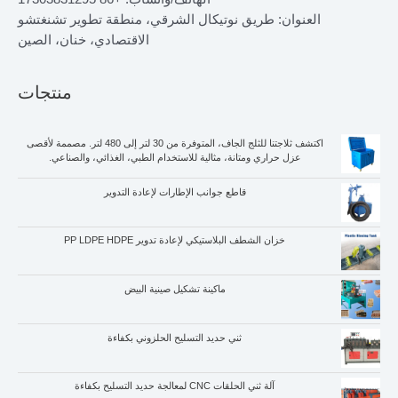
العنوان: طريق نوتيكال الشرقي، منطقة تطوير تشنغتشو
الاقتصادي، خنان، الصين
منتجات
اكتشف ثلاجتنا للثلج الجاف، المتوفرة من 30 لتر إلى 480 لتر. مصممة لأقصى
عزل حراري ومتانة، مثالية للاستخدام الطبي، الغذائي، والصناعي.
قاطع جوانب الإطارات لإعادة التدوير
خزان الشطف البلاستيكي لإعادة تدوير PP LDPE HDPE
ماكينة تشكيل صينية البيض
ثني حديد التسليح الحلزوني بكفاءة
آلة ثني الحلقات CNC لمعالجة حديد التسليح بكفاءة