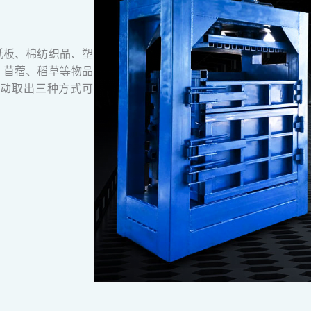
纸板、棉纺织品、塑
、苜蓿、稻草等物品
动取出三种方式可