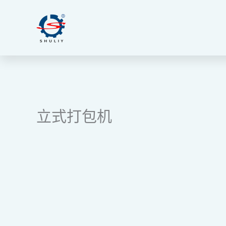
跳
至
内
容
立式打包机