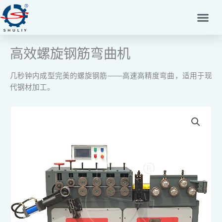
跳
至
内
容
高效螺旋钢筋弯曲机
几秒钟内成型完美的螺旋钢筋——高速高精度弯曲，适用于现
代钢材加工。