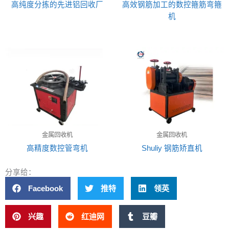
高纯度分拣的先进铝回收厂
高效钢筋加工的数控箍筋弯箍
机
金属回收机
金属回收机
高精度数控管弯机
Shuliy 钢筋矫直机
分享给：
Facebook
推特
领英
兴趣
红迪网
豆瓣