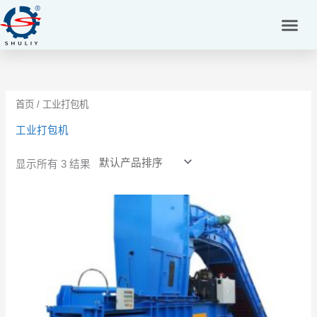
跳
至
内
容
首页
/ 工业打包机
工业打包机
显示所有 3 结果