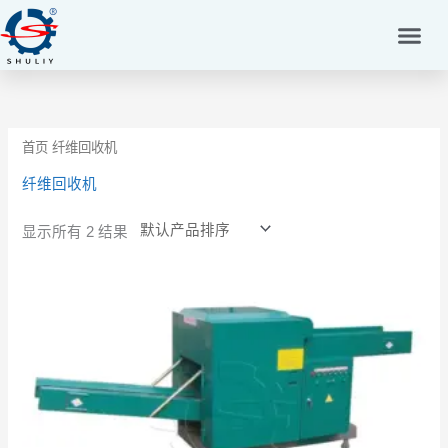
跳
至
内
容
首页
纤维回收机
纤维回收机
显示所有 2 结果