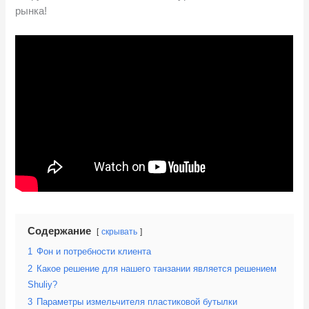
рынка!
Содержание
скрывать
1
Фон и потребности клиента
2
Какое решение для нашего танзании является решением
Shuliy?
3
Параметры измельчителя пластиковой бутылки