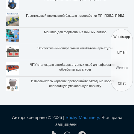
Пластиковый промывной бак для переработки ПП, ПЭВД, ПЭВД
Машина для формования яичных лотков
Whatsapp
Эффективный спиральный изгибатель арматуры
Email
ЧПУ станок для изгиба арматурных скоб для эффективной
Wechat
обработки арматуры
Измельчитель картона: превращайте отходные коробки в
Chat
бесплатную упаковочную набивку
Авторское право © 2026 |
Shuliy Machinery.
Все права
защищены.