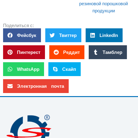
резиновой порошковой
продукции
Поделиться с:
Фейсбук
Твиттер
LinkedIn
Пинтерест
Реддит
Тамблер
WhatsApp
Скайп
Электронная почта