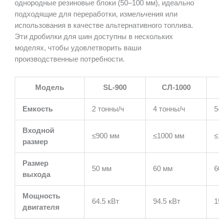
однородные резиновые блоки (50–100 мм), идеально
подходящие для переработки, измельчения или
использования в качестве альтернативного топлива.
Эти дробилки для шин доступны в нескольких
моделях, чтобы удовлетворить ваши
производственные потребности.
Модель
SL-900
СЛ-1000
Емкость
2 тонны/ч
4 тонны/ч
5
Входной
≤900 мм
≤1000 мм
≤
размер
Размер
50 мм
60 мм
6
выхода
Мощность
64.5 кВт
94.5 кВт
1
двигателя