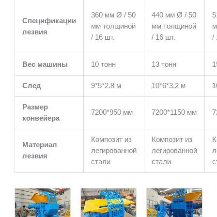
360 мм Ø / 50
440 мм Ø / 50
5
Спецификации
мм толщиной
мм толщиной
м
лезвия
/ 16 шт.
/ 16 шт.
/
Вес машины
10 тонн
13 тонн
1
След
9*5*2.8 м
10*6*3.2 м
1
Размер
7200*950 мм
7200*1150 мм
7
конвейера
Композит из
Композит из
К
Материал
легированной
легированной
л
лезвия
стали
стали
с