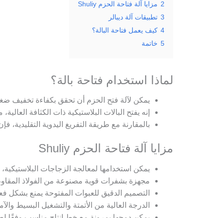
2
مزايا آلة فتاحة الحزم Shuliy
3
تطبيقات آلة ديبالر
4
كيف يعمل فتاحة البالة؟
5
خاتمة
لماذا استخدام فتاحة بالة؟
يمكن لآلة فتح الحزم أن تحقق بكفاءة تخفيف ضغط ا
إنه يفتح البالات البلاستيكية ذات الكثافة العالية
بالمقارنة مع طريقة التفريغ اليدوية التقليدية، فإ
مزايا آلة فتاحة الحزم Shuliy
يمكن استخدامها لمعالجة الزجاجات البلاستيكية، والأغشية ال
مجهزة بشفرات قوية مصنوعة من الفولاذ المقاوم للصدأ عالي الجودة، يمكن ل
التصميم الدقيق للعبوات المفتوحة يمنع بشكل فعال
الدرجة العالية من الأتمتة والتشغيل البسيط والآم
يمكن دمجها بمرونة مع خط إنتاج مناسب وفقًا لطل