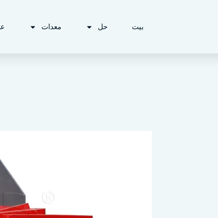
بيت
حل
معدات
ع