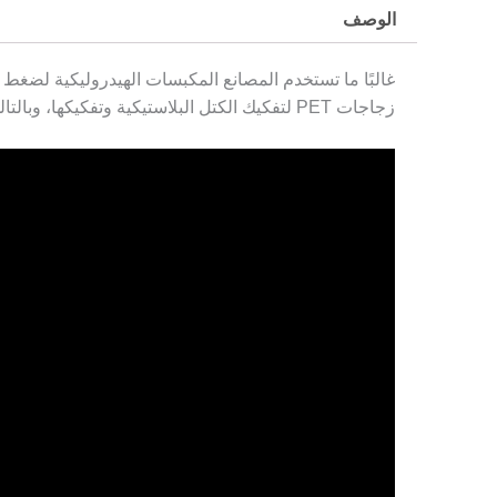
الوصف
غالبًا ما تستخدم المصانع المكبسات الهيدروليكية لضغط ك
زجاجات PET لتفكيك الكتل البلاستيكية وتفكيكها، وبالتالي تسهيل عملية إعادة التدوير اللاحقة وزيادة كفاءة إعادة تدوير البلاستيك.