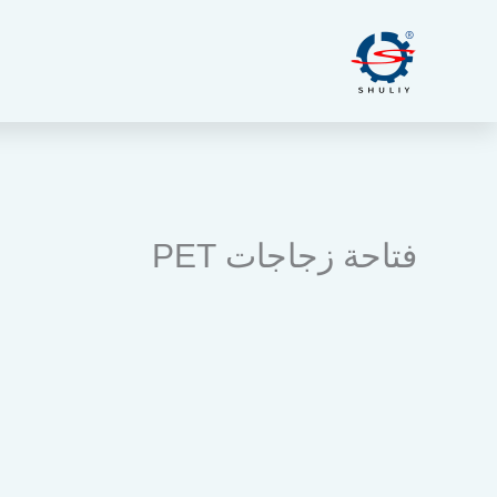
خطي
لى
لمحتوى
فتاحة زجاجات PET