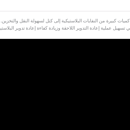
ميات كبيرة من النفايات البلاستيكية إلى كتل لسهولة النقل والتخزين. ث