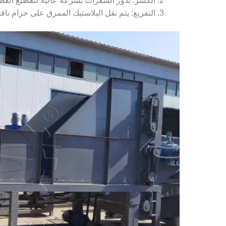
الكسر: تدور الشفرات بسرعة عالية لتقطيع القطع 
التفريغ: يتم نقل البلاستيك الممزق على حزام ناقل 