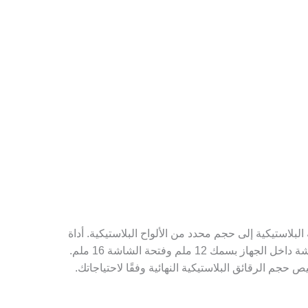
 كسارة البلاستيك في سحق الزجاجة البلاستيكية إلى حجم محدد من الألواح البلاستيكية. أداة
القطع الخاصة بنا مصنوعة من الفولاذ عالي الجودة، والذي يمكنه بسهولة سحق الزجاجات البلاستيكية تحت تأثير الدوران. والشاشة داخل الجهاز بسمك 12 ملم وفتحة الشاشة 16 ملم.
جم الرقائق البلاستيكية النهائية وفقًا لاحتياجاتك.