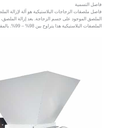
فاصل التسمية
فاصل ملصقات الزجاجات البلاستيكية هو آلة لإزالة الملص
الملصق الموجود على جسم الزجاجة. بعد إزالة الملصق، 
الملصقات البلاستيكية هذا يتراوح بين 98% – 99%. بالمقارنة مع أقرانها، تتمتع آلة Shuliy بمزايا كبيرة في معدل الفصل.