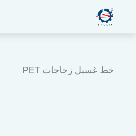
خطي
لى
لمحتوى
خط غسيل زجاجات PET