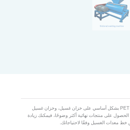
خط غسيل الزجاجات PET هو في الأساس خط إنتاج لتنظيف وسحق الزجاجات البلاستيكية PET. يشتمل خط غسيل الزجاجات PET بشكل أساسي على خزان غسيل، وخزان غسيل
 الحصول على منتجات نهائية أكثر وضوحًا، فيمكنك زيادة
ص خط معدات الغسيل وفقًا لاحتياجاتك.