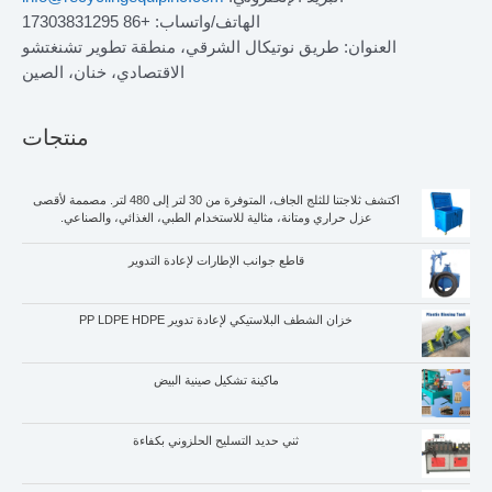
الهاتف/واتساب: +86 17303831295
العنوان: طريق نوتيكال الشرقي، منطقة تطوير تشنغتشو
الاقتصادي، خنان، الصين
منتجات
اكتشف ثلاجتنا للثلج الجاف، المتوفرة من 30 لتر إلى 480 لتر. مصممة لأقصى
عزل حراري ومتانة، مثالية للاستخدام الطبي، الغذائي، والصناعي.
قاطع جوانب الإطارات لإعادة التدوير
خزان الشطف البلاستيكي لإعادة تدوير PP LDPE HDPE
ماكينة تشكيل صينية البيض
ثني حديد التسليح الحلزوني بكفاءة