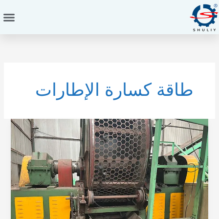
خطي
لى
لمحتوى
طاقة كسارة الإطارات
قوة
المحرك:
المطابقة
مهمة
أكثر
من
الحجم