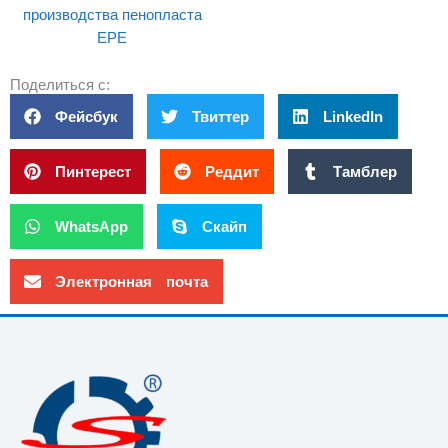
производства пенопласта
EPE
Поделиться с:
Фейсбук
Твиттер
LinkedIn
Пинтерест
Реддит
Тамблер
WhatsApp
Скайп
Электронная почта