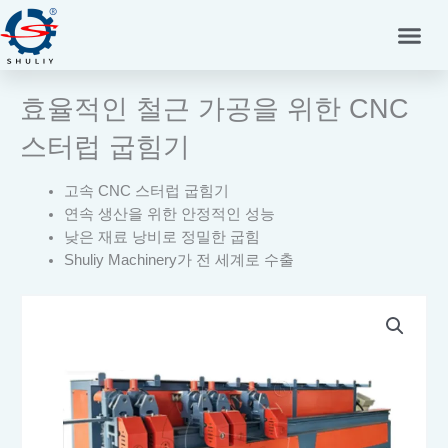
콘
텐
츠
로
효율적인 철근 가공을 위한 CNC
건
너
스터럽 굽힘기
뛰
기
고속 CNC 스터럽 굽힘기
연속 생산을 위한 안정적인 성능
낮은 재료 낭비로 정밀한 굽힘
Shuliy Machinery가 전 세계로 수출