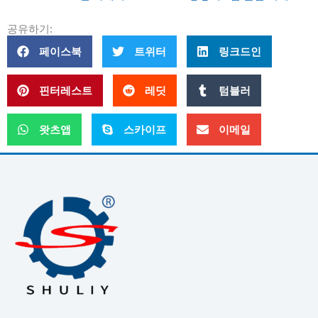
공유하기:
페이스북
트위터
링크드인
핀터레스트
레딧
텀블러
왓츠앱
스카이프
이메일