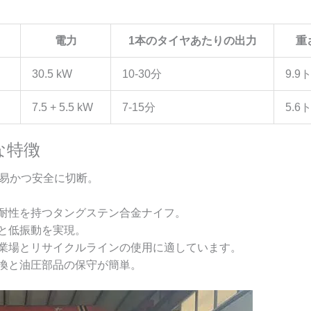
電力
1本のタイヤあたりの出力
重
30.5 kW
10-30分
9.9
7.5 + 5.5 kW
7-15分
5.6
な特徴
容易かつ安全に切断。
耐性を持つタングステン合金ナイフ。
と低振動を実現。
業場とリサイクルラインの使用に適しています。
換と油圧部品の保守が簡単。