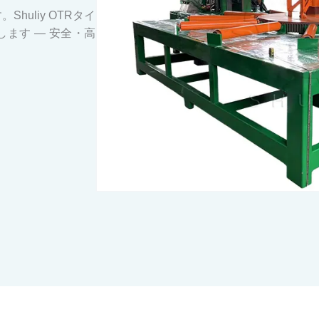
uliy OTRタイ
ます — 安全・高