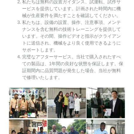
私たちは無料の設置ガイダンス、試運転、試作サ
ービスを提供しています。計画された時間内に機
械が生産要件を満たすことを確認してください。
私たちは、設備の設置、操作、注意事項、メンテ
ナンスを含む無料の技術トレーニングを提供して
います。その間、操作ビデオと指示がクライアン
トに送信され、機械をより良く使用できるように
サポートします。
完璧なアフターサービス。当社で購入されたすべ
ての製品は、1年間の良好な状態を保証します。保
証期間内に品質問題が発生した場合、当社が無料
で修理いたします。