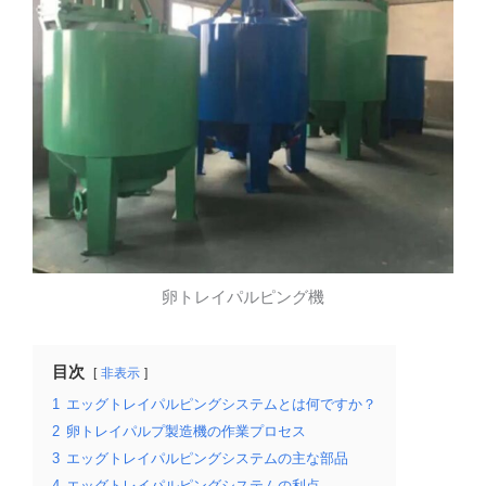
卵トレイパルピング機
目次
非表示
1
エッグトレイパルピングシステムとは何ですか？
2
卵トレイパルプ製造機の作業プロセス
3
エッグトレイパルピングシステムの主な部品
4
エッグトレイパルピングシステムの利点