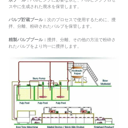
ス中に生成された廃水を保管します。
パルプ貯蔵プール：
次のプロセスで使用するために、攪
拌、分離、粉砕されたパルプを保管します。
精製パルププール：
攪拌、分離、その他の方法で粉砕さ
れたパルプをより均一に攪拌します。