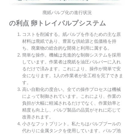
廃紙パルプ化の進行状況
の利点
卵トレイパルプ
システム
コストを削減する。紙パルプを作るための主な原
材料は廃紙であり、豊富な供給源と低価格を持
ち、廃棄物の総合的な開発と利用に属する。
簡単な操作。機械は先進的な制御システムを採用
しています。作業者は廃紙を油圧パルパーに入れ
るだけで済みます。これにより、操作が簡単で安
全になります。1人の作業者が全工程を完了できま
す。
高い自動化の度合い。全ての操作プロセスは機械
によって制御されています。これにより、作業の
負担が大幅に軽減されるだけでなく、作業効率と
精度も向上し、パルプ製品の品質がそれに応じて
改善されます。
小さなフットプリント。私たちはパルププールの
代わりに金属タンクを使用しています。パルプ池