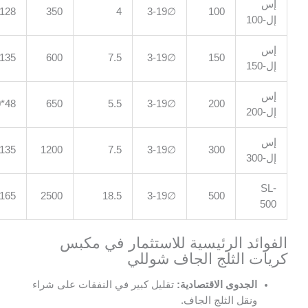
128*60*140
350
4
∅3-19
100
135*65*165
600
7.5
∅3-19
150
48*100*151
650
5.5
∅3-19
200
135*120*158
1200
7.5
∅3-19
300
165*145*175
2500
18.5
∅3-19
500
ئد الرئيسية للاستثمار في مكبس
 الثلج الجاف شوللي
لجدوى الاقتصادية:
تقليل كبير في النفقات على شراء
نقل الثلج الجاف.