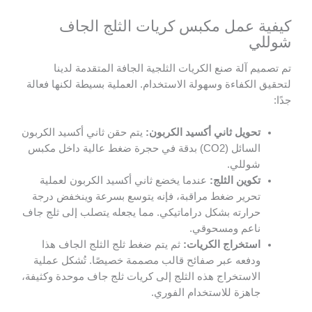
 عمل مكبس كريات الثلج الجاف
ي
 آلة صنع الكريات الثلجية الجافة المتقدمة لدينا
لكفاءة وسهولة الاستخدام. العملية بسيطة لكنها فعالة
حويل ثاني أكسيد الكربون:
يتم حقن ثاني أكسيد الكربون
السائل (CO2) بدقة في حجرة ضغط عالية داخل مكبس
وللي.
كوين الثلج:
عندما يخضع ثاني أكسيد الكربون لعملية
حرير ضغط مراقبة، فإنه يتوسع بسرعة وينخفض درجة
رارته بشكل دراماتيكي. مما يجعله يتصلب إلى ثلج جاف
اعم ومسحوقي.
ستخراج الكريات:
ثم يتم ضغط ثلج الثلج الجاف هذا
دفعه عبر صفائح قالب مصممة خصيصًا. تُشكل عملية
لاستخراج هذه الثلج إلى كريات ثلج جاف موحدة وكثيفة،
اهزة للاستخدام الفوري.