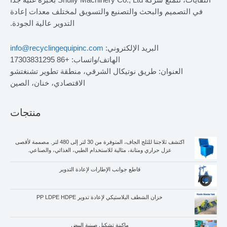
النفايات، تتمتع شركة Shuliy Machinery Co., Ltd بخبرة غنية جدًا
تصميم والبحث والتصنيع والتسويق لمختلف معدات إعادة
التدوير عالية الجودة.
البريد الإلكتروني:
info@recyclingequipinc.com
الهاتف/واتساب: +86 17303831295
العنوان: طريق نوتيكال الشرقي، منطقة تطوير تشنغتشو
الاقتصادي، خنان، الصين
منتجات
اكتشف ثلاجتنا للثلج الجاف، المتوفرة من 30 لتر إلى 480 لتر. مصممة لأقصى
عزل حراري ومتانة، مثالية للاستخدام الطبي، الغذائي، والصناعي.
قاطع جوانب الإطارات لإعادة التدوير
خزان الشطف البلاستيكي لإعادة تدوير PP LDPE HDPE
ماكينة تشكيل صينية البيض