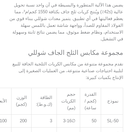
ا الآلية المتطورة والبسيطة في آن واحد نسبة تحويل
عالية (≥42٪) ويُنتج كريات ثلج جاف بكثافة 1550 كجم/م³، مما
اليتها في أي تطبيق. يتميز معدات شوللي ببناء قوي من
 المقاوم للصدأ، وواجهة شاشة تعمل باللمس سهلة
ام، ونظام ضغط موثوق، مما يضمن نتائج ثابتة وسهولة
غيل.
ة مكابس الثلج الجاف شوللي
موعة متنوعة من مكابس الكريات الثلجية الجافة للبيع
حتياجات صناعية متنوعة، من العمليات الصغيرة إلى
بكميات كبيرة:
القدرة
حجم
الطاقة
الوزن
(كجم /
الكريات
الأبعاد (سم):
(ك.و.ط):
(كجم)
ساعة)
(مم)
100*50*100
200
3
∅3-16
50