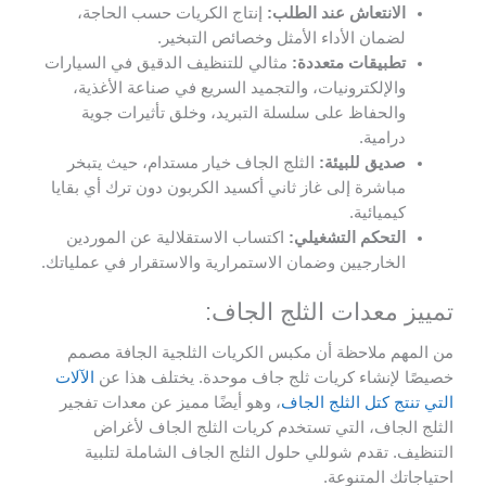
لانتعاش عند الطلب:
إنتاج الكريات حسب الحاجة،
ضمان الأداء الأمثل وخصائص التبخير.
طبيقات متعددة:
مثالي للتنظيف الدقيق في السيارات
الإلكترونيات، والتجميد السريع في صناعة الأغذية،
الحفاظ على سلسلة التبريد، وخلق تأثيرات جوية
رامية.
ديق للبيئة:
الثلج الجاف خيار مستدام، حيث يتبخر
باشرة إلى غاز ثاني أكسيد الكربون دون ترك أي بقايا
يميائية.
لتحكم التشغيلي:
اكتساب الاستقلالية عن الموردين
لخارجيين وضمان الاستمرارية والاستقرار في عملياتك.
 معدات الثلج الجاف:
م ملاحظة أن مكبس الكريات الثلجية الجافة مصمم
لإنشاء كريات ثلج جاف موحدة. يختلف هذا عن
الآلات
ج كتل الثلج الجاف
، وهو أيضًا مميز عن معدات تفجير
لجاف، التي تستخدم كريات الثلج الجاف لأغراض
 تقدم شوللي حلول الثلج الجاف الشاملة لتلبية
ك المتنوعة.