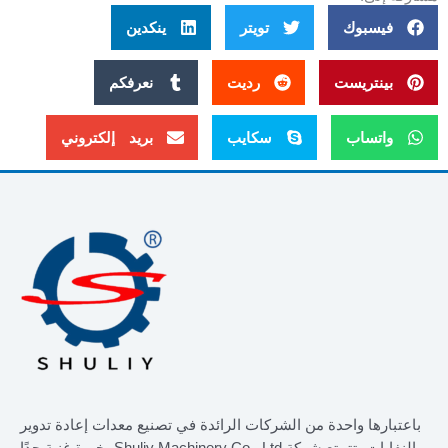
بوك
تويتر
ينكدين
تريست
رديت
نعرفكم
ساب
سكايب
بريد إلكتروني
ا واحدة من الشركات الرائدة في تصنيع معدات إعادة تدوير