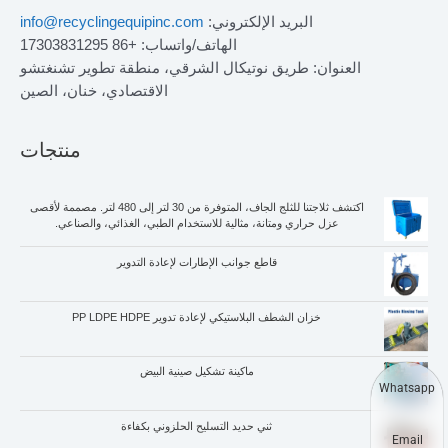
البريد الإلكتروني:
info@recyclingequipinc.com
الهاتف/واتساب: +86 17303831295
العنوان: طريق نوتيكال الشرقي، منطقة تطوير تشنغتشو
الاقتصادي، خنان، الصين
منتجات
اكتشف ثلاجتنا للثلج الجاف، المتوفرة من 30 لتر إلى 480 لتر. مصممة لأقصى
عزل حراري ومتانة، مثالية للاستخدام الطبي، الغذائي، والصناعي.
قاطع جوانب الإطارات لإعادة التدوير
خزان الشطف البلاستيكي لإعادة تدوير PP LDPE HDPE
ماكينة تشكيل صينية البيض
Whatsapp
ثني حديد التسليح الحلزوني بكفاءة
Email