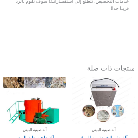
خدمات التخصيص. نتطلع إلى استفساراتك! سوف نقوم بالرد
قريبا جدا!
منتجات ذات صلة
آلة صينية البيض
آلة صينية البيض
آلة بشر الخردة من الورق
آلة طحن علبة البيض