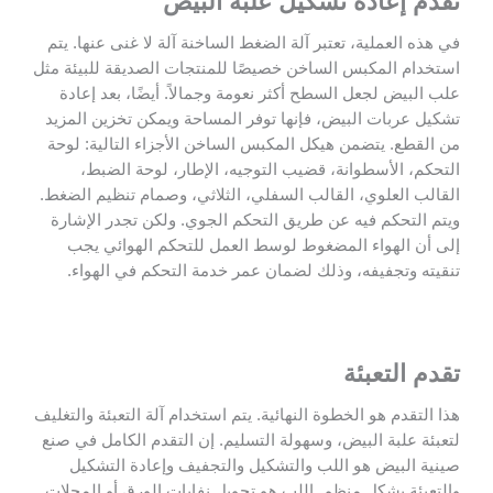
تقدم إعادة تشكيل علبة البيض
في هذه العملية، تعتبر آلة الضغط الساخنة آلة لا غنى عنها. يتم
استخدام المكبس الساخن خصيصًا للمنتجات الصديقة للبيئة مثل
علب البيض لجعل السطح أكثر نعومة وجمالاً. أيضًا، بعد إعادة
تشكيل عربات البيض، فإنها توفر المساحة ويمكن تخزين المزيد
من القطع. يتضمن هيكل المكبس الساخن الأجزاء التالية: لوحة
التحكم، الأسطوانة، قضيب التوجيه، الإطار، لوحة الضبط،
القالب العلوي، القالب السفلي، الثلاثي، وصمام تنظيم الضغط.
ويتم التحكم فيه عن طريق التحكم الجوي. ولكن تجدر الإشارة
إلى أن الهواء المضغوط لوسط العمل للتحكم الهوائي يجب
تنقيته وتجفيفه، وذلك لضمان عمر خدمة التحكم في الهواء.
تقدم التعبئة
هذا التقدم هو الخطوة النهائية. يتم استخدام آلة التعبئة والتغليف
لتعبئة علبة البيض، وسهولة التسليم. إن التقدم الكامل في صنع
صينية البيض هو اللب والتشكيل والتجفيف وإعادة التشكيل
والتعبئة بشكل منظم. اللب هو تحويل نفايات الورق أو المجلات