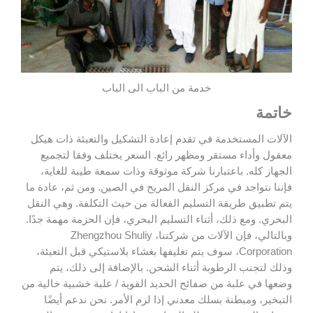
خدمة من الباب الى الباب
خاتمة
الآلات المستخدمة في تقدم إعادة التشكيل والتعبئة ذات هيكل
معقول وأداء مستقر ومظهر رائع. السعر يختلف وفقا لتجميع
الجهاز كله. باعتبارنا شركة موثوقة وذات سمعة طيبة للغاية،
فإننا نتواجد في مركز النقل المريح في الصين. ومن ثم، عادة ما
يتم تطبيق طريقة التسليم الفعالة من حيث التكلفة. وهي النقل
البحري. ومع ذلك، أثناء التسليم البحري، فإن الحزمة مهمة جدًا.
وبالتالي، فإن الآلات من شركتنا، Zhengzhou Shuliy
Corporation، سوف يتم تغليفها بغشاء بلاستيكي قبل التعبئة،
وذلك لتجنب الرطوبة أثناء الشحن. بالإضافة إلى ذلك، يتم
وضعها في علبة من صفائح الحديد القوية / علبة خشبية خالية من
التبخير، ومبطنة بسلك معدني إذا لزم الأمر. نحن ندعم أيضًا