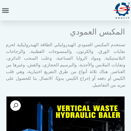
خطي
لى
لمحتوى
المكبس العمودي
تستخدم المكبس العمودي الهيدروليكي الطاقة الهيدروليكية لحزم
نفايات الورق، والكرتون، والمنسوجات القطنية، والزجاجات
البلاستيكية، ومواد الزوايا الصناعية، وعلب السحب الدائري،
ونفايات الملابس والأحذية، والبرسيم الحجازي، والقش، وغيرها من
العناصر. هناك ثلاثة أنواع من طرق التفريغ اختيارية، وهي قلب
الكيس أو دفعه أو إخراج الكيس يدويًا. الاتصال بنا للحصول على
مزيد من التفاصيل.