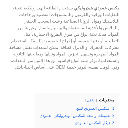
مكبس عمودي هيدروليكي
يستخدم الطاقة الهيدروليكية لتعبئة
النفايات الورقية والكرتون والمنسوجات القطنية وزجاجات
البلاستيك ومواد الزوايا الصناعية وعلب السحب الحلقي
والملابس والأحذية المستعملة والبرسيم والقش وغيرها من
المواد. هناك ثلاثة أنواع من طرق التفريغ الاختيارية، مثل
التقليب، أو دفع الحقيبة، أو إخراج الحقيبة يدويًا. يمكن استخدام
محركات المحرك أو الديزل كطاقة. يمكن للمعدات تقليل مساحة
المواد المهدرة وتسهيل تخزين المواد ونقلها ومعالجتها الثانوية
واستخدامها. نوفر ستة أنواع قياسية من هذا النوع من المعدات.
وفي الوقت نفسه، تتوفر خدمة OEM على أساس احتياجاتك.
محتويات
يخفي
1
المكبس العمودي للبيع
2
تطبيقات واسعة للمكبس الهيدروليكي العمودي
3
هيكل المكبس العمودي