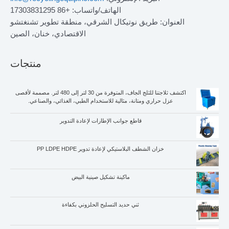
الهاتف/واتساب: +86 17303831295
العنوان: طريق نوتيكال الشرقي، منطقة تطوير تشنغتشو
الاقتصادي، خنان، الصين
منتجات
اكتشف ثلاجتنا للثلج الجاف، المتوفرة من 30 لتر إلى 480 لتر. مصممة لأقصى
عزل حراري ومتانة، مثالية للاستخدام الطبي، الغذائي، والصناعي.
قاطع جوانب الإطارات لإعادة التدوير
خزان الشطف البلاستيكي لإعادة تدوير PP LDPE HDPE
ماكينة تشكيل صينية البيض
Whatsapp
ثني حديد التسليح الحلزوني بكفاءة
Email