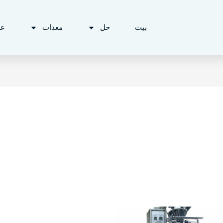
بيت
حل
معدات
ع