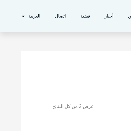
ن
أخبار
قضية
اتصال
العربية
عرض ⁦2⁩ من كل النتائج