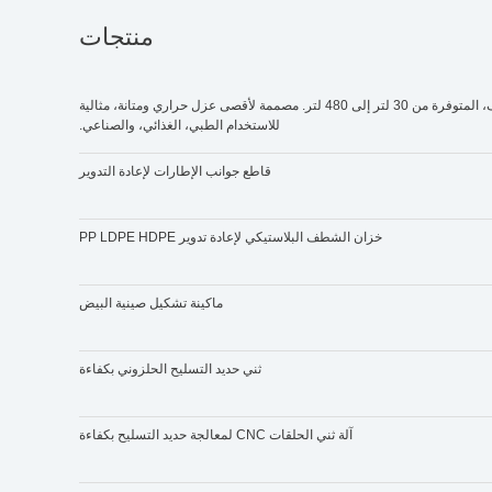
منتجات
اكتشف ثلاجتنا للثلج الجاف، المتوفرة من 30 لتر إلى 480 لتر. مصممة لأقصى عزل حراري ومتانة، مثالية
للاستخدام الطبي، الغذائي، والصناعي.
قاطع جوانب الإطارات لإعادة التدوير
خزان الشطف البلاستيكي لإعادة تدوير PP LDPE HDPE
ماكينة تشكيل صينية البيض
ثني حديد التسليح الحلزوني بكفاءة
آلة ثني الحلقات CNC لمعالجة حديد التسليح بكفاءة