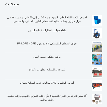
منتجات
اكتشف ثلاجتنا للثلج الجاف، المتوفرة من 30 لتر إلى 480 لتر. مصممة لأقصى
عزل حراري ومتانة، مثالية للاستخدام الطبي، الغذائي، والصناعي.
قاطع جوانب الإطارات لإعادة التدوير
خزان الشطف البلاستيكي لإعادة تدوير PP LDPE HDPE
ماكينة تشكيل صينية البيض
Whatsapp
ثني حديد التسليح الحلزوني بكفاءة
Email
آلة ثني الحلقات CNC لمعالجة حديد التسليح بكفاءة
Wechat
آلة بشر الخردة من الورق المقوى: حوِّل علب الكرتون المهدورة إلى حشوة
Chat
تغليف مجانية